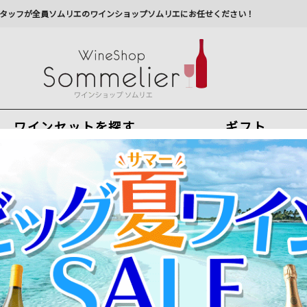
タッフが全員ソムリエのワインショップソムリエにお任せください！
ワインセットを探す
ギフト
今から注文で
最短
8
月
7
日(
金
)
出荷
最新の出荷スケジュールについては
こちらをクリ
州への配送に遅れが生じております。最新情報は
佐川急
ノワール・イン・ゾンネンシャイン オリバー・ゼター 2019年 ドイツ 
2019年ヴィンテージはVinous 93点受賞！