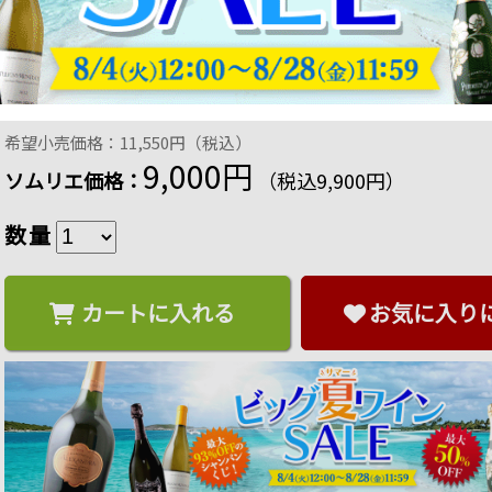
ピノ・ノワール・イン・ゾンネンシャイン オリバー
ィアムボディ 750ml
商品番号：4260439291875
90 ポイント
進呈
14
%OFF
希望小売価格：11,550円（税込）
9,000円
ソムリエ価格：
（税込9,900円）
数量
カートに入れる
お気に入り