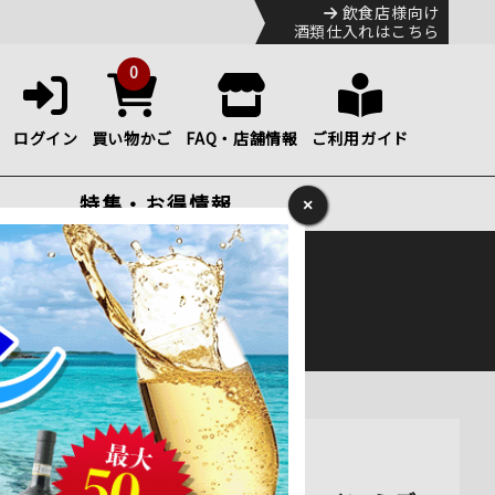
飲食店様向け
酒類仕入れはこちら
0
ログイン
買い物かご
FAQ・店舗情報
ご利用ガイド
特集・お得情報
×
ック
便のHP
をご確認下さい。
赤ワイン ミディアムボディ 750ml 通販