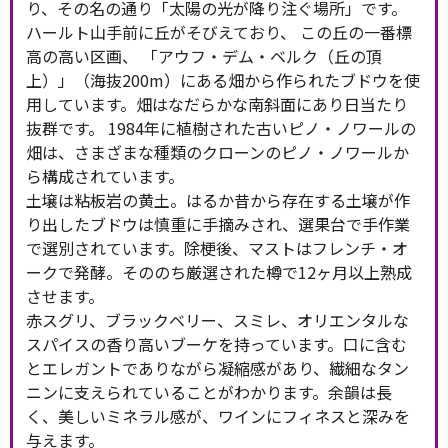
り、その名の通り「太陽の光が降り注ぐ場所」です。
ハールト山手前に丘がそびえており、 この丘の一番標
高の高い区画、 「アウフ・デム・ベルク（丘の頂
上）」（海抜200m）にある畑から作られたブドウを使
用しています。畑はなだらかな南斜面にあり日当たり
抜群です。 1984年に植樹された古いピノ・ノワールの
畑は、さまざまな種類のクローンのピノ・ノワールか
ら構成されています。
土壌は粘板岩の黄土。はるか昔から存在する土壌が作
り出したブドウは慎重に手摘みされ、選果台で手作業
で選別されています。除梗後、マストはフレンチ・オ
ークで発酵。そののち厳選された樽で12ヶ月以上熟成
させます。
赤スグリ、ブラックベリー、スミレ、オリエンタルな
スパイスの香り高いブーケを持っています。口に含む
とエレガントでありながら凝縮感があり、繊細なタン
ニンに支えられていることがわかります。余韻は長
く、美しいミネラル感が、ワインにフィネスと深みを
与えます。