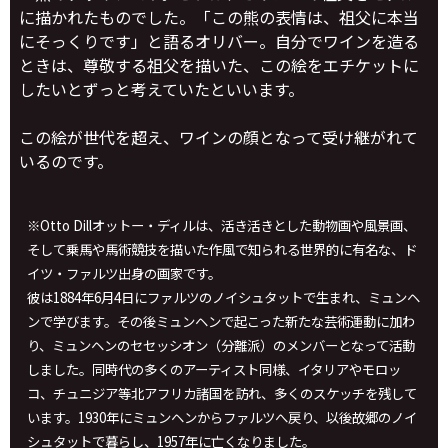
に描かれたものでした。「この熊の表情は、祖父に本当
にそっくりです」と語るオリバー。自分でワインを造る
ときは、尊敬する祖父を描いた、この絵をエチケットに
したいとずっと考えていたといいます。
この絵が世代を超え、ワインの顔となって受け継がれて
いるのです。
※Otto Dillオットー・ディルは、活き活きとした動物画や風景画、
そして乗馬や馬術競技を描いた作風で知られる世界的に有名な、ド
イツ・ファルツ出身の画家です。
彼は1884年6月4日にファルツのノイシュタットで生まれ、ミュンヘ
ンで学びます。その後ミュンヘンで起こった新たな芸術運動に加わ
り、ミュンヘンのセセッシオン（分離派）のメンバーとなって活動
しました。同時代の多くのアーティスト同様、イタリアやモロッ
コ、チュニジア等北アフリカ諸国を訪れ、多くのスケッチを残して
います。1930年にミュンヘンからファルツへ戻り、以後故郷のノイ
シュタットで暮らし、1957年に亡くなりました。