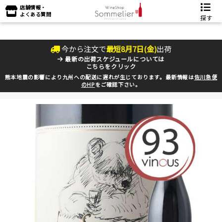
店舗情報・
よくある質問
探す
今から注文で
最短
8
月
7
日(
金
)
出荷
最新の出荷スケジュールについては
こちらをクリック
熊本地震の影響により九州への配送に遅れが生じております。最新情報は
佐川急便
のHP
をご確認下さい。