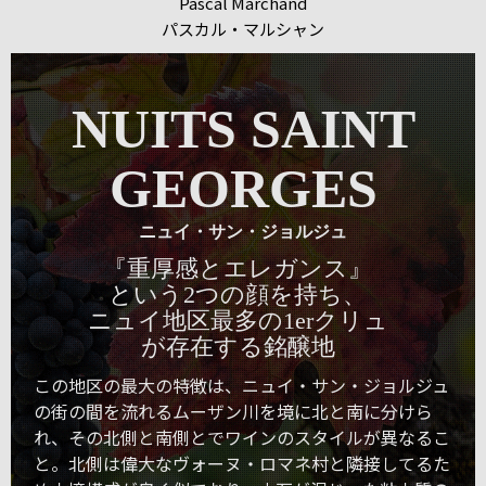
Pascal Marchand
パスカル・マルシャン
NUITS SAINT
GEORGES
ニュイ・サン・ジョルジュ
『重厚感とエレガンス』
という2つの顔を持ち、
ニュイ地区最多の1erクリュ
が存在する銘醸地
この地区の最大の特徴は、ニュイ・サン・ジョルジュ
の街の間を流れるムーザン川を境に北と南に分けら
れ、その北側と南側とでワインのスタイルが異なるこ
と。北側は偉大なヴォーヌ・ロマネ村と隣接してるた