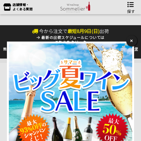
店舗情報・
よくある質問
探す
今から注文で
最短
8
月
9
日(
日
)
出荷
最新の出荷スケジュールについては
×
こちらをクリック
熊本地震の影響により九州への配送に遅れが生じております。最新情報は
佐川急便
のHP
をご確認下さい。