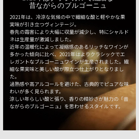
昔ながらのブルゴーニュ
2021年は、冷涼な気候の中で繊細な酸と軽やかな果
実味が引き立つヴィンテージ。
春先の霜害により大幅に収量が減少し、特にシャルド
ネは生産量が激減しました。
近年の温暖化によって凝縮感のあるリッチなワインが
多かった傾向に比べ、2021年はよりクラシックでエ
レガントなブルゴーニュワインが生産されました。繊
細な果実味と美しい酸が際立つ仕上がりとなりまし
た。
過熟感や高アルコールを避けた、古典的でピュアな味
わいが多く見られます。
涼しい年らしい酸と張り、香りの精妙さが魅力の「昔
ながらのブルゴーニュ」を思わせるスタイルです。