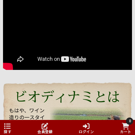
ブルゴーニュのボーヌに本拠を構える「パスカル・マ
ルシャン」。
2004年にも当店スタッフが訪れましたが、今回改めて
お会いすることができました。
うわさ通りの？！とても楽しい（変わった・・・）方
でしたが、
ワイン醸造に対する自身のフィロソフィ（哲学）を強
く持った志の高い醸造家でした。
今回は、他のお客様もいらっしゃりとても忙しい中私
たちを迎えてくれて、試飲も全部で21種類！もさせて
くれました。 途中で「もう大丈夫ですよ・・・」と言
っても、「これを飲んでくれ」と、どんどんいろいろ
なワインを持ってきてくれてワインや畑や自分の考え
などたくさん話していただきました！
もはや、ワイン
造りの一スタイ
そんな訪問の様子を一部まとめしたのでご覧くださ
0
ルとして確立し
い。 また動画も撮影したものをほんの少しまとめまし
た「ビオディナ
たのでご一緒にどうぞ。 少しでもマルシャンの熱い思
探す
会員登録
ログイン
カート