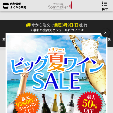
店舗情報・
よくある質問
探す
今から注文で
最短
8
月
9
日(
日
)
出荷
最新の出荷スケジュールについては
×
こちらをクリック
熊本地震の影響により九州への配送に遅れが生じております。最新情報は
佐川急便
のHP
をご確認下さい。