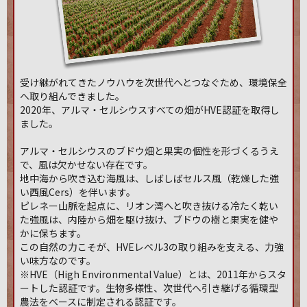
受け継がれてきたノウハウを次世代へとつなぐため、環境保全
へ取り組んできました。
2020年、アルマ・セルシウスすべての畑がHVE認証を取得し
ました。
アルマ・セルシウスのブドウ畑と果実の個性を形づくるうえ
で、風は欠かせない存在です。
地中海から吹き込む海風は、しばしばセルス風（乾燥した強
い西風Cers）を伴います。
ピレネー山脈を起点に、リオン湾へと吹き抜ける冷たく乾い
た強風は、内陸から畑を駆け抜け、ブドウの樹と果実を健や
かに保ちます。
この自然の力こそが、HVEレベル3の取り組みを支える、力強
い味方なのです。
※HVE（High Environmental Value）とは、2011年からスタ
ートした認証です。生物多様性、次世代へ引き継げる循環型
農法をベースに制定される認証です。