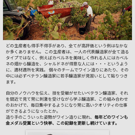
どの生産者も得手不得手があり、全てが高評価という例はなかな
か多くありません。 この生産者は、一人の代表醸造家が全て造る
タイプではなく、例えばカベルネを美味しく作れる人にはカベル
ネの畑から醸造を、シャルドネが得意な人には・・・というよう
に、適材適所を実践。 個々のチームでワイン造りにあたり、その
中には必ずベテラン醸造家に若手醸造家が見習いとして貼りつき
ます。
自分のノウハウを伝え、技を受継がせたいベテラン醸造家、それ
を間近で見て常に刺激を受けながら学ぶ醸造家、この組み合わせ
のおかげで、毎日集中するようになり常に高いクオリティの仕事
ができるようになったとか。
造り手のこういった姿勢がワイン造りに現れ、
毎年どのワインも
金メダル受賞という快挙、この記録を更新し続けています。