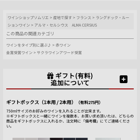
ワインショップソムリエ
>
産地で探す
>
フランス
>
ラングドック・ルー
ションワイン
>
アルマ・セルシウス ALMA CERSIUS
この商品の関連カテゴリ
ワインをタイプ別に選ぶ♪
>
赤ワイン
金賞受賞ワイン
>
サクラワインアワード受賞
ギフト(有料)
追加について
ギフトボックス（1本用 / 2本用）
（有料275円）
750mlサイズのお好みのワインを入れることが出来ます。
※ギフトボックスと一緒にワインを複数本、お買い求め頂いたは、どちらの
商品をギフトボックスに入れるか、注文時に「備考欄」にてご連絡くださ
い。