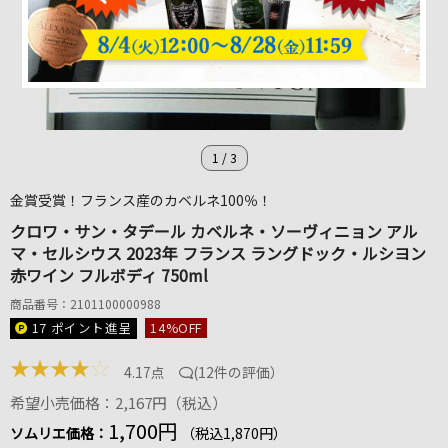
1
/
3
金賞受賞！フランス産のカベルネ100％！
クロワ・サン・タデール カベルネ・ソーヴィニョン アル
マ・セルシウス 2023年 フランス ラングドック・ルシヨン
赤ワイン フルボディ 750ml
商品番号：2101100000988
17 ポイント
進呈
14
%OFF
★
★
★
★
☆
4.17点
(
12件の評価
）
希望小売価格：2,167円（税込）
1,700円
ソムリエ価格：
（税込1,870円）