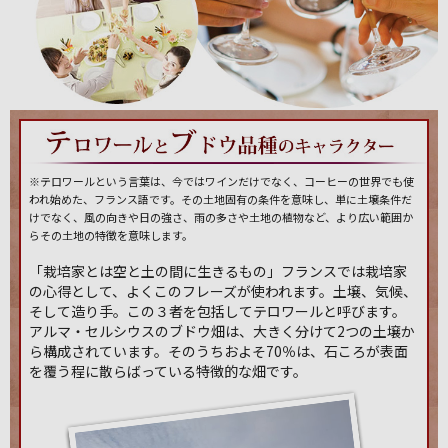
※テロワールという言葉は、今ではワインだけでなく、コーヒーの世界でも使
われ始めた、フランス語です。その土地固有の条件を意味し、単に土壌条件だ
けでなく、風の向きや日の強さ、雨の多さや土地の植物など、より広い範囲か
らその土地の特徴を意味します。
「栽培家とは空と土の間に生きるもの」フランスでは栽培家
の心得として、よくこのフレーズが使われます。土壌、気候、
そして造り手。この３者を包括してテロワールと呼びます。
アルマ・セルシウスのブドウ畑は、大きく分けて2つの土壌か
ら構成されています。そのうちおよそ70％は、石ころが表面
を覆う程に散らばっている特徴的な畑です。