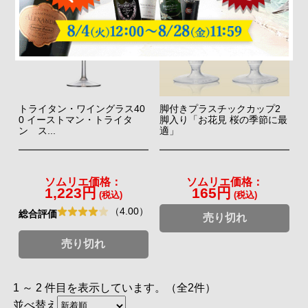
トライタン・ワイングラス40
脚付きプラスチックカップ2
0 イーストマン・トライタ
脚入り「お花見 桜の季節に最
ン ス...
適」
ソムリエ価格：
ソムリエ価格：
1,223円
165円
(税込)
(税込)
（4.00）
総合評価
売り切れ
売り切れ
1 ～ 2 件目を表示しています。（全2件）
並べ替え