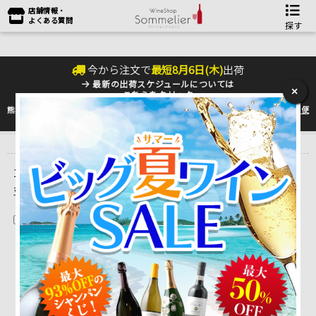
店舗情報・
よくある質問
探す
今から注文で
最短
8
月
6
日(
木
)
出荷
最新の出荷スケジュールについては
×
こちらをクリック
熊本地震の影響により九州への配送に遅れが生じております。最新情報は
佐川急便
のHP
をご確認下さい。
トップ
＞
ワイン雑貨＆雑誌
＞
ワイングラス
＞
使い捨てプラカップ
1 ～ 2 件目を表示しています。（全2件）
並べ替え
在庫切れを除く