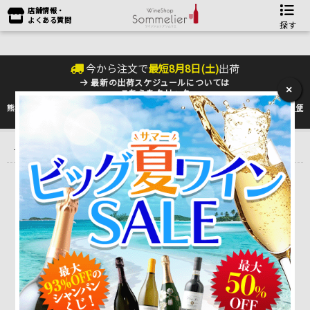
店舗情報・
よくある質問
探す
今から注文で
最短
8
月
8
日(
土
)
出荷
最新の出荷スケジュールについては
×
こちらをクリック
熊本地震の影響により九州への配送に遅れが生じております。最新情報は
佐川急便
のHP
をご確認下さい。
トップ
＞
産地で探す
＞
フランス
＞
ボルドーワイン
＞
コート・ド・
ブール COTES DE BOURG
該当がありませんでした。