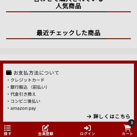
人気商品
最近チェックした商品
お支払方法について
・クレジットカード
・銀行振込 （前払い）
・代金引き換え
・コンビニ後払い
・amazon pay
詳しくはこちら
0
配送・送料について
探す
会員登録
ログイン
カート