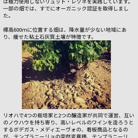
は極力使用しないリュット・レゾネを実践しています。
一部の畑では、すでにオーガニック認証を取得しまし
た。
標高600ｍに位置する畑は、降水量が少ない地域にあ
り、痩せた粘土石灰質土壌が特徴です。
リオハで4つの栽培家と2つの醸造家が共同で運営、互い
のノウハウを持ち寄り、高いレベルのワインを造ろうと
するボデガス・メディエーヴォの、看板商品となるの
が、テンプラニーリョの突然変異種、テンプラニーリ