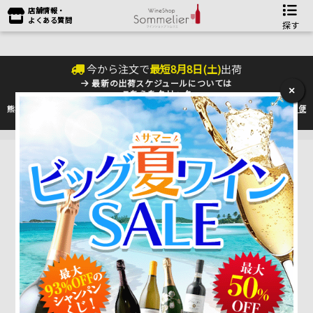
店舗情報・
よくある質問
探す
今から注文で
最短
8
月
8
日(
土
)
出荷
最新の出荷スケジュールについては
×
こちらをクリック
熊本地震の影響により九州への配送に遅れが生じております。最新情報は
佐川急便
のHP
をご確認下さい。