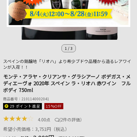
1
/
3
スペインの銘醸地「リオハ」より希少ブドウ品種から造るレアワイ
ンが入荷！！
モンテ・アラヤ・クリアンサ・グラシアーノ ボデガス・メ
ディエーヴォ 2020年 スペイン ラ・リオハ 赤ワイン フル
ボディ 750ml
商品番号：2101140002041
29 ポイント
進呈
15
%OFF
★
★
★
★
☆
4.00点
(
2件の評価
）
希望小売価格：3,751円（税込）