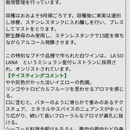
栽培管理を行っています。
収穫はおおよそ9月頭ごろです。収穫後に果実は選別
し徐梗、ステンレスタンクに入れ醸しを行い、プレス
してマストをとります。
野生酵母のみ使用し、ステンレスタンクで15度を保ち
ながらアルコール発酵させます。
この特別なブドウ品種で作られた白ワインは、 LA SO
LANA というミシュラン星付レストランに採用さ
れ、オンリストされています。
【テイスティングコメント】
やや灰色がかった淡いイエローの色調。
リンゴやトロピカルフルーツを思わせるアロマを感じ
る。
口に含むと、バターのように滑らかで重みのあるテク
スチュア、 ミネラルやスパイスのニュアンスがゆっく
り広がり、続いて長いフローラルなアロマが鼻孔に抜
ける。
シーフード料理全般はもちろん、豚肉や鶏肉など白身