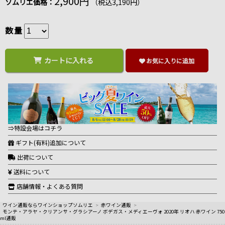
2,900円
ソムリエ価格：
（税込3,190円）
数量
カートに入れる
お気に入りに追加
⇒特設会場はコチラ
ギフト(有料)追加について
出荷について
送料について
店舗情報・よくある質問
ワイン通販ならワインショップソムリエ
>
赤ワイン通販
>
モンテ・アラヤ・クリアンサ・グラシアーノ ボデガス・メディエーヴォ 2020年 リオハ 赤ワイン 750
ml通販