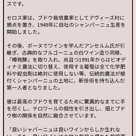
スです。
セロス家は、ブドウ栽培農家としてアヴィーズ村に
拠点を置き、1949年に自社のシャンパーニュ生産を
開始しました。
その後、ボーヌでワインを学んだアンセルム氏が引
継ぎ、古典的なブルゴーニュの白ワイン造り同様、
「樽発酵」を取り入れ、尚且つ1991年からはビオデ
ィナミ農法に切り替え、使用する葡萄は全て化学肥
料や殺虫剤は絶対に使用しない等、伝統的農法が根
付くシャンパーニュの土地に、新技術を持ち込んだ
第一人者となりました。
彼は最高のブドウを育てるために驚異的なまでに手
を尽くし、テロワールの個性を引き出し、畑とブド
ウ樹の関係を自然に融合させています。
「良いシャパーニュは良いワインからしか生れな