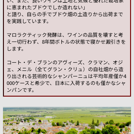
い、また、良いワインは土地と気候と優れた栽培家
に恵まれたブドウでしか造れない」
と語り、自らの手でブドウ畑の土造りから出荷まで
を実践しています。
マロラクティック発酵は、ワインの品質を壊すと考
え一切行わず、8年間ボトルの状態で寝かせ澱引きを
します。
コート・デ・ブランのアヴィーズ、クラマン、オジ
ェ、メニル（全てグラン・クリュ）の自社畑から造
り出される芸術的なシャンパーニュは平均年産僅か4
000ケースと希少で、日本に入荷するのも僅かなシャ
ンパンです。