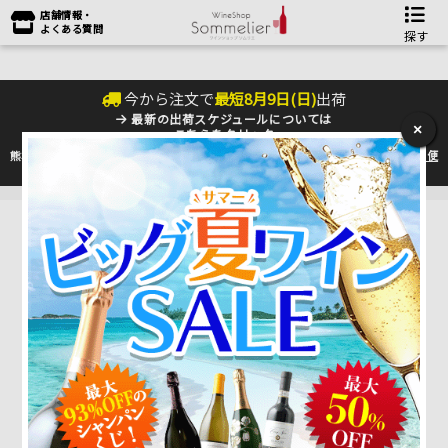
店舗情報・
よくある質問
探す
今から注文で
最短
8
月
9
日(
日
)
出荷
最新の出荷スケジュールについては
×
こちらをクリック
熊本地震の影響により九州への配送に遅れが生じております。最新情報は
佐川急便
のHP
をご確認下さい。