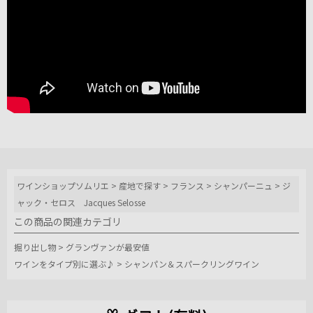
ワインショップソムリエ
>
産地で探す
>
フランス
>
シャンパーニュ
>
ジ
ャック・セロス Jacques Selosse
この商品の関連カテゴリ
掘り出し物
>
グランヴァンが最安値
ワインをタイプ別に選ぶ♪
>
シャンパン＆スパークリングワイン