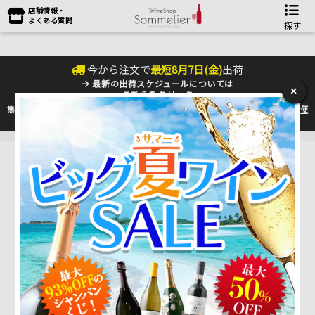
店舗情報・
よくある質問
探す
今から注文で
最短
8
月
7
日(
金
)
出荷
最新の出荷スケジュールについては
×
こちらをクリック
熊本地震の影響により九州への配送に遅れが生じております。最新情報は
佐川急便
のHP
をご確認下さい。