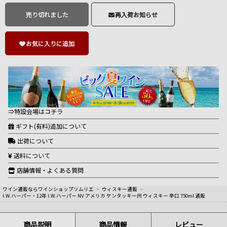
売り切れました
再入荷お知らせ
お気に入りに追加
⇒特設会場はコチラ
ギフト(有料)追加について
出荷について
送料について
店舗情報・よくある質問
ワイン通販ならワインショップソムリエ
>
ウィスキー通販
>
I.W.ハーパー・12年 I.W.ハーパー NV アメリカ ケンタッキー州 ウィスキー 辛口 750ml 通販
商品説明
商品情報
レビュー