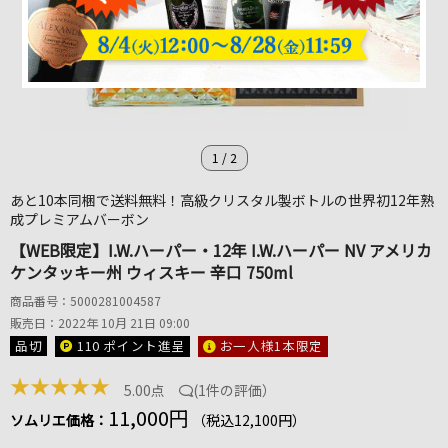
1
/
2
あと10本同梱で送料無料！高級クリスタル製ボトルの世界初12年熟
成プレミアムバーボン
【WEB限定】I.W.ハーパー・12年 I.W.ハーパー NV アメリカ
ケンタッキー州 ウィスキー 辛口 750ml
商品番号：5000281004587
販売日：2022年 10月 21日 09:00
品切
110 ポイント
進呈
お一人様1本限定
★
★
★
★
★
5.00点
(
1件の評価
）
11,000円
ソムリエ価格：
（税込12,100円）