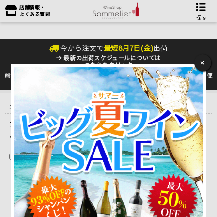
店舗情報・
よくある質問
探す
今から注文で
最短
8
月
7
日(
金
)
出荷
最新の出荷スケジュールについては
×
こちらをクリック
熊本地震の影響により九州への配送に遅れが生じております。最新情報は
佐川急便
のHP
をご確認下さい。
トップ
＞
産地で探す
＞
フランス
＞
ボルドーワイン
＞
サン・テミリ
オン
＞
シャトー・カルティエ
1 ～ 1 件目を表示しています。（全1件）
並べ替え
在庫切れを除く