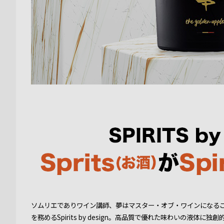
ソムリエでありワイン講師、夢はマスター・オブ・ワインになること。
を務めるSpirits by design。高品質で優れた味わいの液