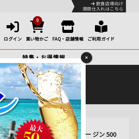
飲食店様向け
酒類仕入れはこちら
0
ログイン
買い物かご
FAQ・店舗情報
ご利用ガイド
特集・お得情報
×
ック
便のHP
をご確認下さい。
ン 500ml 通販
バイ・デザイン NV ベルギー ジン 500