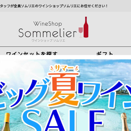
タッフが全員ソムリエのワインショップソムリエにお任せください！
ワインセットを探す
ギフト
今から注文で
最短
8
月
7
日(
金
)
出荷
最新の出荷スケジュールについては
こちらをクリ
州への配送に遅れが生じております。最新情報は
佐川急
・ジン・ゴールデンアップル スピリッツ・バイ・デザイン NV ベルギー ジ
ギリアムズ・ジン・ゴールデンアップル スピリッツ・