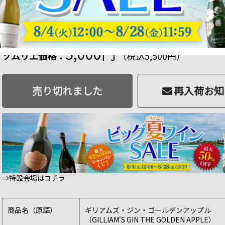
ml
商品番号：5401042551164
販売日：2021年 07月 09日 09:00
品切
50 ポイント
進呈
お一人様1本限定
5,000円
ソムリエ価格：
（税込5,500円）
売り切れました
再入荷お知
⇒特設会場はコチラ
商品名（原語）
ギリアムズ・ジン・ゴールデンアップル
（GILLIAM'S GIN THE GOLDEN APPLE）