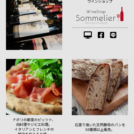
ワインショップ
ナポリの薪窯のピッツァ、
肉料理やジビエ料理。
石窯で焼いた天然酵母のパンを
イタリアンとフレンチの
50種類以上販売。
魅力を伝えるお店。