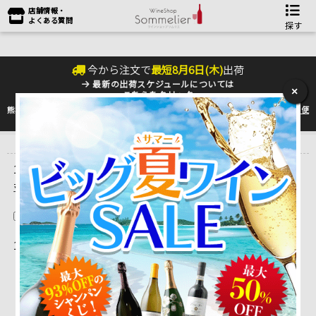
店舗情報・
よくある質問
探す
今から注文で
最短
8
月
6
日(
木
)
出荷
最新の出荷スケジュールについては
×
こちらをクリック
熊本地震の影響により九州への配送に遅れが生じております。最新情報は
佐川急便
のHP
をご確認下さい。
トップ
＞
産地で探す
＞
イタリア
＞
バジリカータ Basilicata
1 ～ 15 件目を表示しています。（全17件）
並べ替え
在庫切れを除く
1 |
2
|
次ページを表示