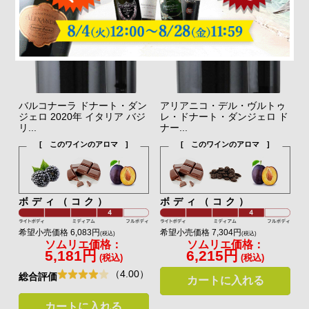
バルコナーラ ドナート・ダン
アリアニコ・デル・ヴルトゥ
ジェロ 2020年 イタリア バジ
レ・ドナート・ダンジェロ ド
リ...
ナー...
[ このワインのアロマ ]
[ このワインのアロマ ]
ボディ（コク）
ボディ（コク）
希望小売価格 6,083円
希望小売価格 7,304円
(税込)
(税込)
ソムリエ価格：
ソムリエ価格：
5,181円
6,215円
(税込)
(税込)
（4.00）
総合評価
カートに入れる
カートに入れる