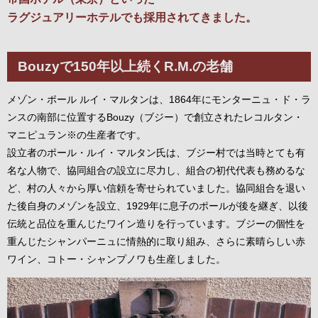
ラグジュアリーホテルでも採用されてきました。
Bouzyで150年以上続くR.M.の老舗
メゾン・ポール ルイ・マルタンは、1864年にモンターニュ・ド・ラ
ンスの南部に位置するBouzy（ブジー）で創立されたレコルタン・
マニピュラン※の生産者です。
設立者のポール・ルイ・マルタン氏は、ブジー村では当時とても有
名な人物で、協同組合の設立に尽力し、組合の初代代表も務めるな
ど、村の人々から厚い信頼を寄せられていました。協同組合を退い
た後自身のメゾンを設立、1929年に息子のポールが後を継ぎ、以後
伝統と品位を重んじたワイン造りを行っています。ブジーの個性を
重んじたシャンパーニュに情熱的に取り組み、さらに素晴らしい赤
ワイン、コトー・シャンプノワも生産しました。