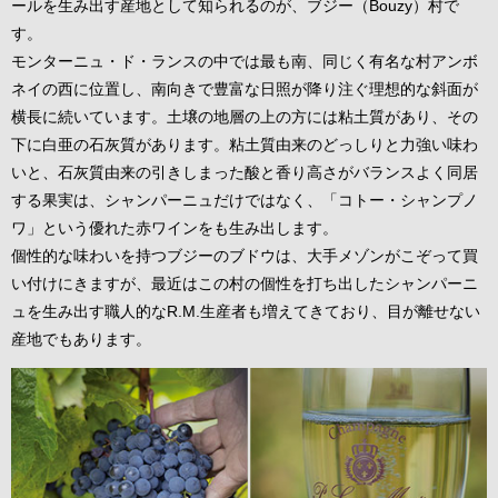
ールを生み出す産地として知られるのが、ブジー（Bouzy）村で
す。
モンターニュ・ド・ランスの中では最も南、同じく有名な村アンボ
ネイの西に位置し、南向きで豊富な日照が降り注ぐ理想的な斜面が
横長に続いています。土壌の地層の上の方には粘土質があり、その
下に白亜の石灰質があります。粘土質由来のどっしりと力強い味わ
いと、石灰質由来の引きしまった酸と香り高さがバランスよく同居
する果実は、シャンパーニュだけではなく、「コトー・シャンプノ
ワ」という優れた赤ワインをも生み出します。
個性的な味わいを持つブジーのブドウは、大手メゾンがこぞって買
い付けにきますが、最近はこの村の個性を打ち出したシャンパーニ
ュを生み出す職人的なR.M.生産者も増えてきており、目が離せない
産地でもあります。