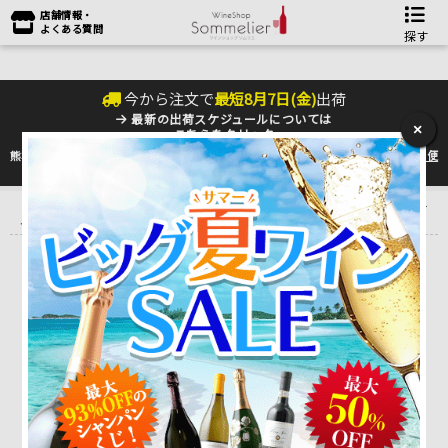
店舗情報・
よくある質問
探す
今から注文で
最短
8
月
7
日(
金
)
出荷
最新の出荷スケジュールについては
×
こちらをクリック
熊本地震の影響により九州への配送に遅れが生じております。最新情報は
佐川急便
のHP
をご確認下さい。
トップ
＞
産地で探す
＞
フランス
＞
シャンパーニュ
＞
シャンパーニ
ュ・ポール・ルイ・マルタン
シャンパーニュ・ポール・ルイ・マルタン
CHAMPAGNE PAUL LOUIS MARIN