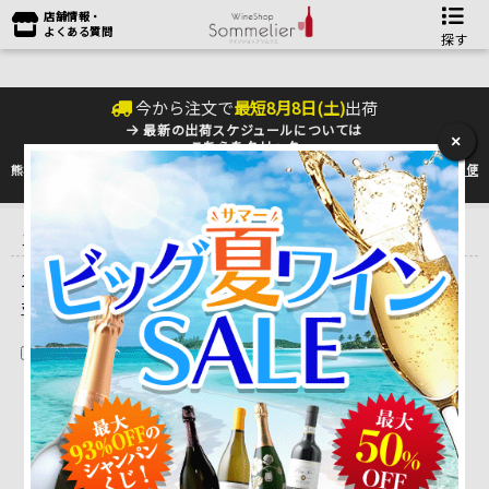
店舗情報・
よくある質問
探す
今から注文で
最短
8
月
8
日(
土
)
出荷
最新の出荷スケジュールについては
×
こちらをクリック
熊本地震の影響により九州への配送に遅れが生じております。最新情報は
佐川急便
のHP
をご確認下さい。
トップ
＞
産地で探す
＞
フランス
＞
ブルゴーニュワイン
＞
ドメー
ヌ・デ・ランブレイ
1 ～ 1 件目を表示しています。（全1件）
並べ替え
在庫切れを除く