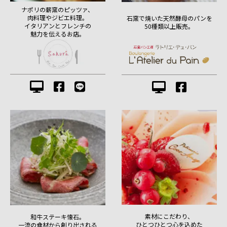
ナポリの薪窯のピッツァ、
肉料理やジビエ料理。
石窯で焼いた天然酵母のパンを
イタリアンとフレンチの
50種類以上販売。
魅力を伝えるお店。
素材にこだわり、
和牛ステーキ懐石。
ひとつひとつ心を込めた
一流の食材から創り出される