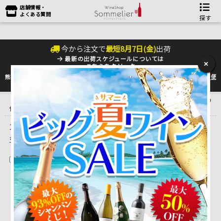
店舗情報・
よくある質問
探す
今から注文で
最短
8
月
7
日(
金
)
出荷
最新の出荷スケジュールについては
×
こちらをクリック
熊本地震の影響により九州への配送に遅れが生じております。最新情報は
佐川急便
のHP
をご確認下さい。
トップ
＞
産地で探す
＞
フランス
＞
ボルドーワイン
＞
ボルドーその
他
＞
シャトー・ムーラン・オー・ラロック
1 ～ 1 件目を表示しています。（全1件）
並べ替え
在庫切れを除く