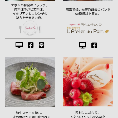
ナポリの薪窯のピッツァ、
肉料理やジビエ料理。
石窯で焼いた天然酵母のパンを
イタリアンとフレンチの
50種類以上販売。
魅力を伝えるお店。
素材にこだわり、
和牛ステーキ懐石。
ひとつひとつ心を込めた
一流の食材から創り出される