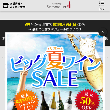
店舗情報・
よくある質問
探す
今から注文で
最短
8
月
9
日(
日
)
出荷
最新の出荷スケジュールについては
×
こちらをクリック
熊本地震の影響により九州への配送に遅れが生じております。最新情報は
佐川急便
のHP
をご確認下さい。
トップ
＞
産地で探す
＞
フランス
＞
シャンパーニュ
＞
メゾン・ルル
ー
1 ～ 1 件目を表示しています。（全1件）
並べ替え
在庫切れを除く