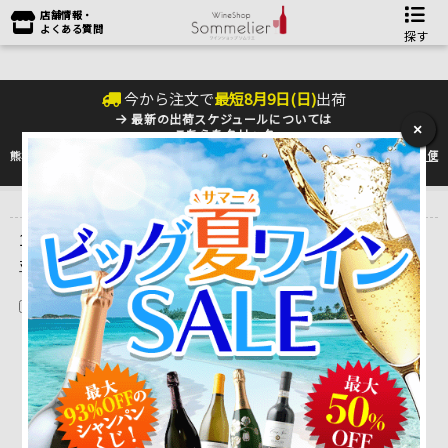
店舗情報・
よくある質問
探す
今から注文で
最短
8
月
9
日(
日
)
出荷
最新の出荷スケジュールについては
×
こちらをクリック
熊本地震の影響により九州への配送に遅れが生じております。最新情報は
佐川急便
のHP
をご確認下さい。
トップ
＞
産地で探す
＞
アメリカ
＞
ハーラン・エステート
1 ～ 1 件目を表示しています。（全1件）
並べ替え
在庫切れを除く