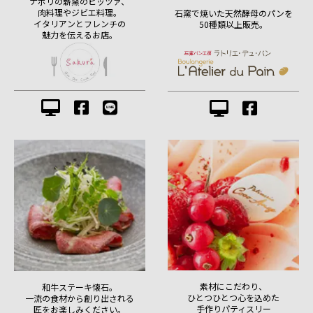
ナポリの薪窯のピッツァ、
肉料理やジビエ料理。
石窯で焼いた天然酵母のパンを
イタリアンとフレンチの
50種類以上販売。
魅力を伝えるお店。
素材にこだわり、
和牛ステーキ懐石。
ひとつひとつ心を込めた
一流の食材から創り出される
手作りパティスリー
匠をお楽しみください。