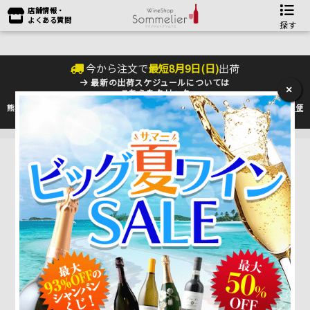
店舗情報・
よくある質問
探す
今から注文で
最短
8
月
9
日(
日
)
出荷
最新の出荷スケジュールについては
×
こちらをクリック
熊本地震の影響により九州への配送に遅れが生じております。最新情報は
佐川急便
のHP
をご確認下さい。