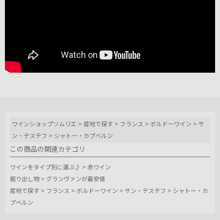
ワインショップソムリエ
>
産地で探す
>
フランス
>
ボルドーワイン
>
サ
ン・テステフ
>
シャトー・カプベルン
この商品の関連カテゴリ
ワインをタイプ別に選ぶ♪
>
赤ワイン
掘り出し物
>
グランヴァンが最安値
産地で探す
>
フランス
>
ボルドーワイン
>
サン・テステフ
>
シャトー・カ
プベルン