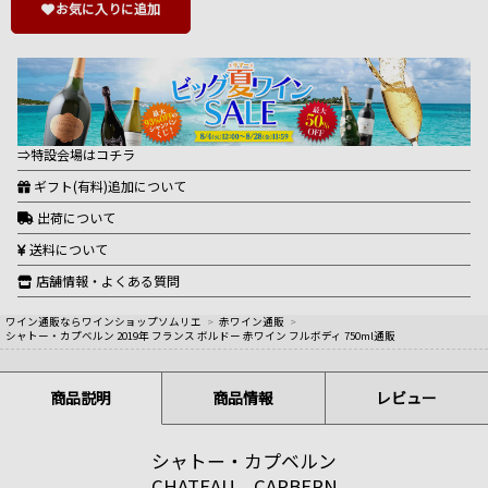
お気に入りに追加
⇒特設会場はコチラ
ギフト(有料)追加について
出荷について
送料について
店舗情報・よくある質問
ワイン通販ならワインショップソムリエ
>
赤ワイン通販
>
シャトー・カプベルン 2019年 フランス ボルドー 赤ワイン フルボディ 750ml通販
商品説明
商品情報
レビュー
シャトー・カプベルン
CHATEAU CAPBERN