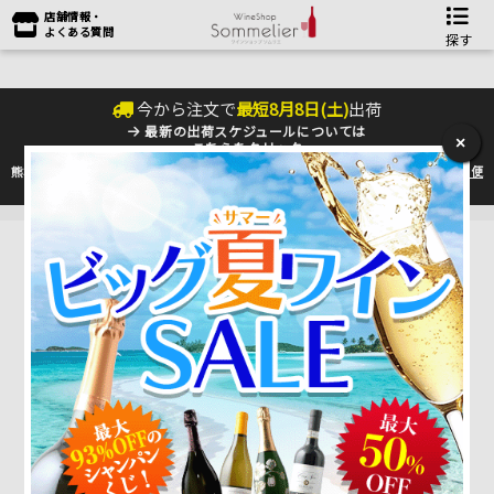
店舗情報・
よくある質問
探す
今から注文で
最短
8
月
8
日(
土
)
出荷
最新の出荷スケジュールについては
×
こちらをクリック
熊本地震の影響により九州への配送に遅れが生じております。最新情報は
佐川急便
のHP
をご確認下さい。