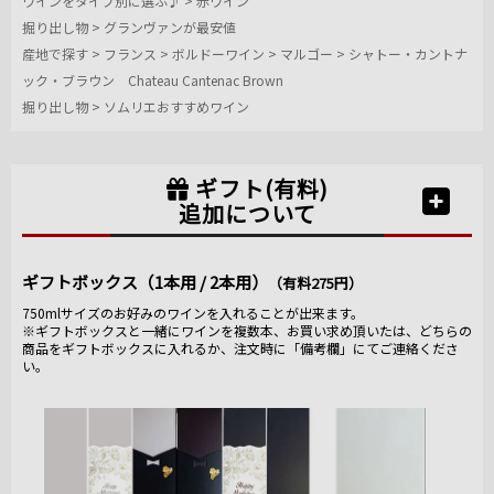
ワインをタイプ別に選ぶ♪
>
赤ワイン
掘り出し物
>
グランヴァンが最安値
産地で探す
>
フランス
>
ボルドーワイン
>
マルゴー
>
シャトー・カントナ
ック・ブラウン Chateau Cantenac Brown
掘り出し物
>
ソムリエおすすめワイン
ギフト(有料)
追加について
ギフトボックス（1本用 / 2本用）
（有料275円）
750mlサイズのお好みのワインを入れることが出来ます。
※ギフトボックスと一緒にワインを複数本、お買い求め頂いたは、どちらの
商品をギフトボックスに入れるか、注文時に「備考欄」にてご連絡くださ
い。