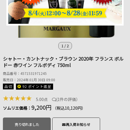
1
/
2
シャトー・カントナック・ブラウン 2020年 フランス ボル
ドー 赤ワイン フルボディ 750ml
商品番号：4571531971245
販売日：2024年 01月 30日 09:00
品切
92 ポイント
進呈
★
★
★
★
★
5.00点
(
1件の評価
）
9,200円
ソムリエ価格：
（税込10,120円）
売り切れました
再入荷お知らせ