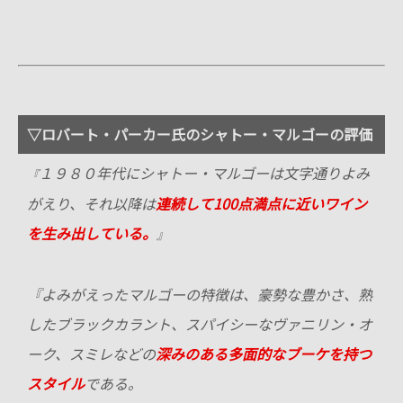
▽ロバート・パーカー氏のシャトー・マルゴーの評価
１９８０年代にシャトー・マルゴーは文字通りよみ
『
がえり、それ以降は
連続して100点満点に近いワイン
を生み出している。
』
『よみがえったマルゴーの特徴は、豪勢な豊かさ、熟
したブラックカラント、スパイシーなヴァニリン・オ
ーク、スミレなどの
深みのある多面的なブーケを持つ
スタイル
である。