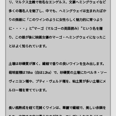
リ、マルクス主義で有名なエンゲルス、文豪ヘミングウェイなど
多くの著名人を魅了し、中でも、ヘミングウェイは生まれたばか
りの孫娘に「このワインのように女性らしく魅力的に育つよう
に・・・・」と“マーゴ（マルゴーの英語読み）”という名を贈
り、この娘が後に映画女優のマーゴ・ヘミングウェイになったこ
とはよく知られています。
土壌は砂礫質が厚く、繊細で香りの良いワインを生み出します。
栽培面積は78ha（白は12ha）で、砂礫質の土壌にカベルネ・ソー
ヴィニヨン種や、プティ・ヴェルド種を、粘土質が多い土壌にメ
ルロー種を育てています。
長い瓶熟成を経て花開くワインは、華麗で繊細で、美しい余韻を