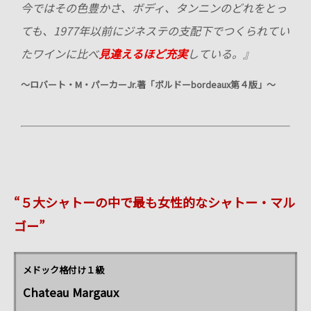
今ではその色豊かさ、ボディ、タンニンのどれをとっ
ても、1977年以前にジネステの支配下でつくられてい
たワインに比べ
見違えるほど充実
している。』
～ロバート・
M
・パーカー
Jr.
著「ボルドー
bordeaux
第４版」～
“５大シャトーの中で最も女性的なシャトー・マル
ゴー”
メドック格付け１級
Chateau Margaux