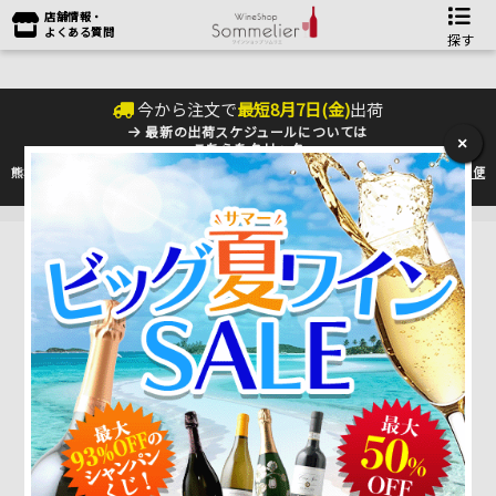
店舗情報・
よくある質問
探す
今から注文で
最短
8
月
7
日(
金
)
出荷
最新の出荷スケジュールについては
×
こちらをクリック
熊本地震の影響により九州への配送に遅れが生じております。最新情報は
佐川急便
のHP
をご確認下さい。