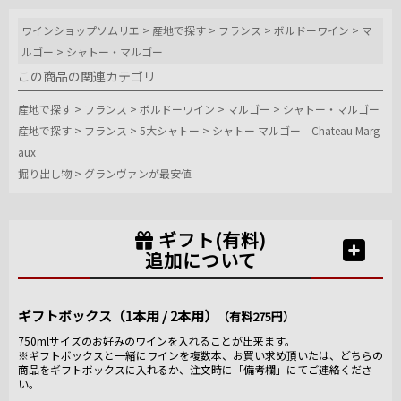
ワインショップソムリエ
>
産地で探す
>
フランス
>
ボルドーワイン
>
マ
ルゴー
>
シャトー・マルゴー
この商品の関連カテゴリ
産地で探す
>
フランス
>
ボルドーワイン
>
マルゴー
>
シャトー・マルゴー
産地で探す
>
フランス
>
5大シャトー
>
シャトー マルゴー Chateau Marg
aux
掘り出し物
>
グランヴァンが最安値
ギフト(有料)
追加について
ギフトボックス（1本用 / 2本用）
（有料275円）
750mlサイズのお好みのワインを入れることが出来ます。
※ギフトボックスと一緒にワインを複数本、お買い求め頂いたは、どちらの
商品をギフトボックスに入れるか、注文時に「備考欄」にてご連絡くださ
い。