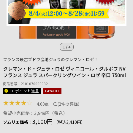
1
/
4
フランス最古ブドウ産地ジュラのクレマン・ロゼ！
クレマン・ド・ジュラ・ロゼ ヴィニコール・ダルボワ NV
フランス ジュラ スパークリングワイン・ロゼ 辛口 750ml
商品番号：2101070000032
31 ポイント
進呈
14
%OFF
★
★
★
★
☆
4.00点
(
2件の評価
）
希望小売価格：3,949円（税込）
3,100円
ソムリエ価格：
（税込3,410円）