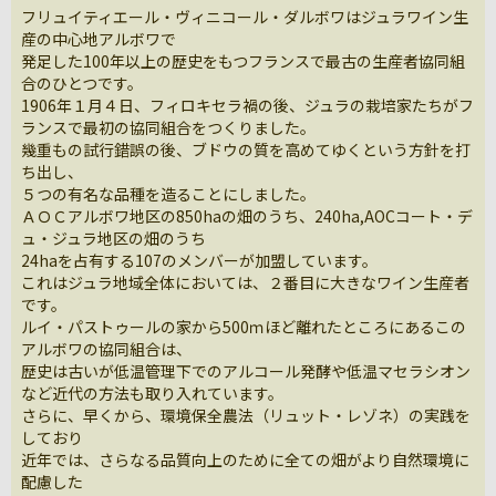
フリュイティエール・ヴィニコール・ダルボワはジュラワイン生
産の中心地アルボワで
発足した100年以上の歴史をもつフランスで最古の生産者協同組
合のひとつです。
1906年１月４日、フィロキセラ禍の後、ジュラの栽培家たちがフ
ランスで最初の協同組合をつくりました。
幾重もの試行錯誤の後、ブドウの質を高めてゆくという方針を打
ち出し、
５つの有名な品種を造ることにしました。
ＡＯＣアルボワ地区の850haの畑のうち、240ha,AOCコート・デ
ュ・ジュラ地区の畑のうち
24haを占有する107のメンバーが加盟しています。
これはジュラ地域全体においては、２番目に大きなワイン生産者
です。
ルイ・パストゥールの家から500ｍほど離れたところにあるこの
アルボワの協同組合は、
歴史は古いが低温管理下でのアルコール発酵や低温マセラシオン
など近代の方法も取り入れています。
さらに、早くから、環境保全農法（リュット・レゾネ）の実践を
しており
近年では、さらなる品質向上のために全ての畑がより自然環境に
配慮した