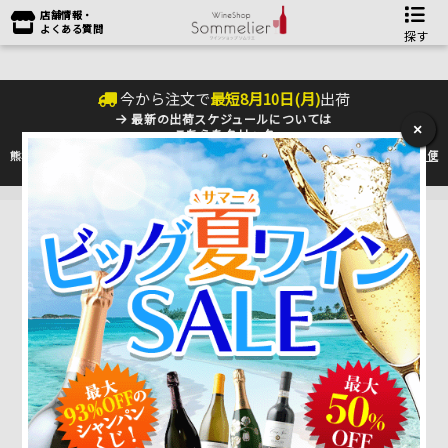
店舗情報・
よくある質問
探す
今から注文で
最短
8
月
10
日(
月
)
出荷
最新の出荷スケジュールについては
×
こちらをクリック
熊本地震の影響により九州への配送に遅れが生じております。最新情報は
佐川急便
のHP
をご確認下さい。