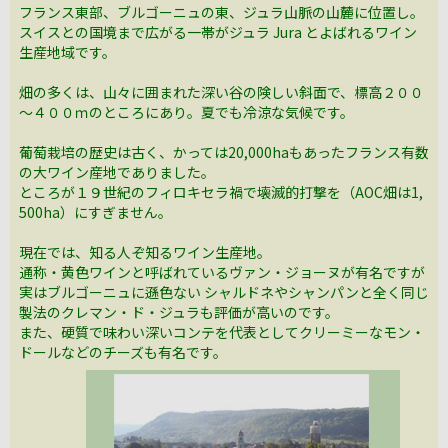
フランス東部、ブルゴーニュの東、ジュラ山脈の山麓に位置し。
スイスとの国境まで広がる一帯がジュラ Jura とよばれるワイン
生産地域です。
畑の多くは、山々に囲まれた深い谷の険しい斜面で、標高２００
～４００ｍのところにあり。夏でも冷涼な気候です。
葡萄栽培の歴史は古く、かっては20,000haもあったフランス有数
の大ワイン産地でありました。
ところが１９世紀のフィロキセラ禍で壊滅的打撃を（AOC畑は1,
500ha）にすぎません。
現在では、知る人ぞ知るワイン生産地。
通称・黄色ワインと呼ばれているヴァン・ジョーヌが有名ですが
実はブルゴーニュに遜色ない シャルドネやシャンパンと全く同じ
製法のクレマン・ド・ジュラも評価が高いのです。
また、硬質で味わい深いコンテを代表としてクリーミーなモン・
ドールなどのチーズも有名です。