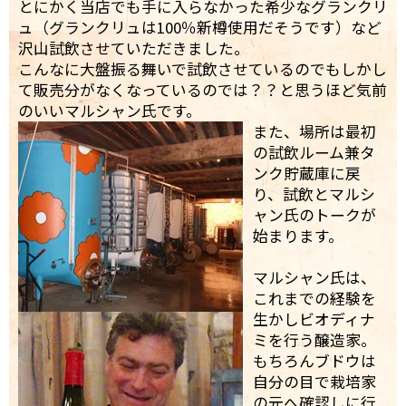
とにかく当店でも手に入らなかった希少なグランクリ
ュ（グランクリュは100％新樽使用だそうです）など
沢山試飲させていただきました。
こんなに大盤振る舞いで試飲させているのでもしかし
て販売分がなくなっているのでは？？と思うほど気前
のいいマルシャン氏です。
また、場所は最初
の試飲ルーム兼タ
ンク貯蔵庫に戻
り、試飲とマルシ
ャン氏のトークが
始まります。
マルシャン氏は、
これまでの経験を
生かしビオディナ
ミを行う醸造家。
もちろんブドウは
自分の目で栽培家
の元へ確認しに行