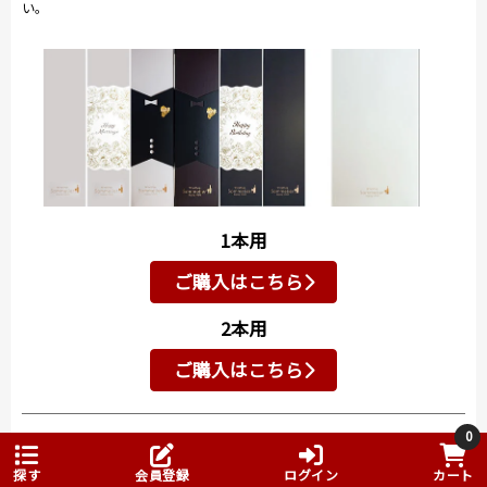
い。
1本用
ご購入はこちら
2本用
ご購入はこちら
0
ワイン用紙袋（1本用）
（有料176円）
探す
会員登録
ログイン
カート
袋の色はクールグレーのみとなります。