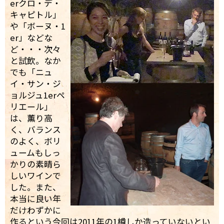
erクロ・デ・
キャピトル」
や「ボーヌ・1
er」などな
ど・・・次々
と試飲。なか
でも「ニュ
イ・サン・ジ
ョルジュ1erペ
リエール」
は、薫り高
く、バランス
のよく、ボリ
ュームもしっ
かりの素晴ら
しいワインで
した。また、
本当に良い年
だけわずかに
作るという今回は2011年の1樽しか造っていないとい