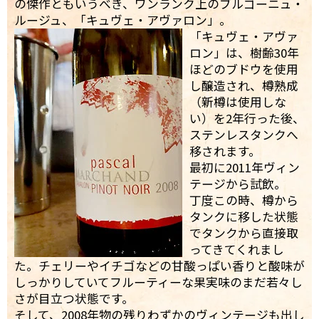
の傑作ともいうべき、ワンランク上のブルゴーニュ・
ルージュ、「キュヴェ・アヴァロン」。
「キュヴェ・アヴァ
ロン」は、樹齢30年
ほどのブドウを使用
し醸造され、樽熟成
（新樽は使用しな
い）を2年行った後、
ステンレスタンクへ
移されます。
最初に2011年ヴィン
テージから試飲。
丁度この時、樽から
タンクに移した状態
でタンクから直接取
ってきてくれまし
た。チェリーやイチゴなどの甘酸っぱい香りと酸味が
しっかりしていてフルーティーな果実味のまだ若々し
さが目立つ状態です。
そして、2008年物の残りわずかのヴィンテージも出し