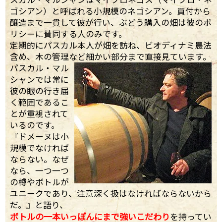
ゴシアン）と呼ばれる小規模のネゴシアン。買付から
醸造まで一貫して彼が行い、ぶどう購入の畑は彼のポ
リシーに賛同する人のみです。
定期的にパスカル本人が畑を訪ね、ビオディナミ農法
含め、木の管理など細かい部分まで直接見ています。
パスカル・マル
シャンでは常に
彼の眼の行き届
く範囲であるこ
とが重視されて
いるのです。
『ドメーヌは小
規模でなければ
ならない。なぜ
なら、一つ一つ
の樽やボトルが
ユニークであり、注意深く扱はなければならないから
だ。』と語り、
ボトルの一本いっぽんにまで強いこだわり
を持ってい