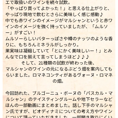
エで取扱いのワインを続々試飲。
「やっぱり買ってよかった！」と思える仕上がりと、
やっぱり現地で飲むとさらに美味しく感じ感動♪
中でも赤ワインのイメージがマルシャンというと赤ワ
インのイメージを強く持っていましたが、「ムルソ
ー」がすごい！
ムルソーらしいバターっぽさや樽のナッツのような香
りに、もちろんミネラルがしっかり。
果実味は凝縮していて「とにかく美味しいー！」とみ
んなで口を揃えて言ってしまうほど♪♪♪
そして、21種類の試飲が終わった後、
マルシャンのワインの元になるぶどう畑を案内しても
らいました。ロマネコンティがあるヴォーヌ・ロマネ
の畑。
今回訪れた、ブルゴーニュ・ボーヌの「パスカル・マ
ルシャン」のテイスティングルームや地下セラーなど
ほんの一部動画にまとめました。話し下手のマルシャ
ン氏ですが、ビオディナミについての考え方やワイン
について語っていただきました。一部聞き取りにくい