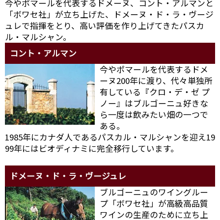
今やポマールを代表するドメーヌ、コント・アルマンと
「ボワセ社」が立ち上げた、ドメーヌ・ド・ラ・ヴージ
ュレで指揮をとり、高い評価を作り上げてきたパスカ
ル・マルシャン。
コント・アルマン
今やポマールを代表するドメ
ーヌ200年に渡り、代々単独所
有している『クロ・デ・ゼ プ
ノー』はブルゴーニュ好きな
ら一度は飲みたい畑の一つで
ある。
1985年にカナダ人であるパスカル・マルシャンを迎え19
99年にはビオディナミに完全移行しています。
ドメーヌ・ド・ラ・ヴージュレ
ブルゴーニュのワイングルー
プ「ボワセ社」が高級高品質
ワインの生産のために立ち上