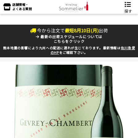
店舗情報・
よくある質問
探す
今から注文で
最短
8
月
10
日(
月
)
出荷
最新の出荷スケジュールについては
こちらをクリック
熊本地震の影響により九州への配送に遅れが生じております。最新情報は
佐川急便
のHP
をご確認下さい。