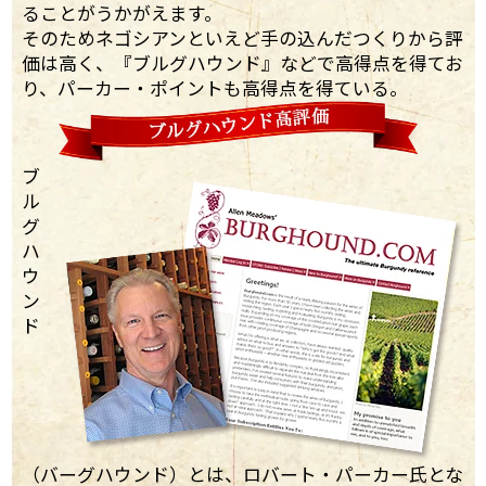
ることがうかがえます。
そのためネゴシアンといえど手の込んだつくりから評
価は高く、『ブルグハウンド』などで高得点を得てお
り、パーカー・ポイントも高得点を得ている。
ブ
ル
グ
ハ
ウ
ン
ド
（バーグハウンド）とは、ロバート・パーカー氏とな