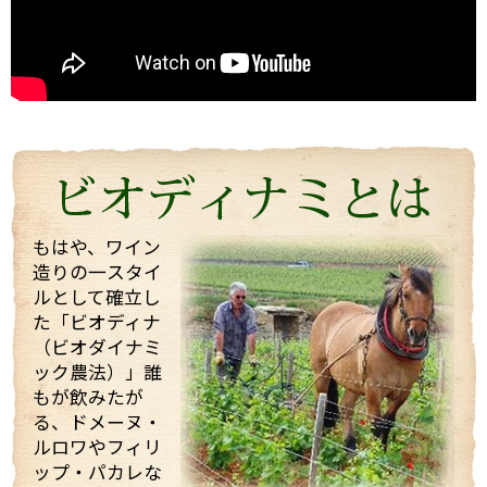
うわさ通りの？！とても楽しい（変わった・・・）方
でしたが、
ワイン醸造に対する自身のフィロソフィ（哲学）を強
く持った志の高い醸造家でした。
今回は、他のお客様もいらっしゃりとても忙しい中私
たちを迎えてくれて、試飲も全部で21種類！もさせて
くれました。 途中で「もう大丈夫ですよ・・・」と言
っても、「これを飲んでくれ」と、どんどんいろいろ
なワインを持ってきてくれてワインや畑や自分の考え
などたくさん話していただきました！
もはや、ワイン
造りの一スタイ
そんな訪問の様子を一部まとめしたのでご覧くださ
ルとして確立し
い。 また動画も撮影したものをほんの少しまとめまし
た「ビオディナ
たのでご一緒にどうぞ。 少しでもマルシャンの熱い思
いが伝わればいいなと思っています。
（ビオダイナミ
ック農法）」誰
もが飲みたが
る、ドメーヌ・
ルロワやフィリ
ップ・パカレな