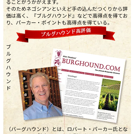
ることがうかがえます。
そのためネゴシアンといえど手の込んだつくりから評
価は高く、『ブルグハウンド』などで高得点を得てお
り、パーカー・ポイントも高得点を得ている。
ブ
ル
グ
ハ
ウ
ン
ド
（バーグハウンド）とは、ロバート・パーカー氏とな