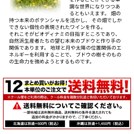
ルーティーな果実味のまだ若々しさが目立つ状態で
調な世界になりつつあ
す。
るともいえます。 畑の
そして、2008年物の残りわずかのヴィンテージも出し
持つ本来のポテンシャルを活かし、 その畑でしか
ていただきました。
できない個性の表現されたワインを作る。
まだフルーティーさは残っていますが、タンニンをし
それこそがビオディナミの目指すところであり、
っかり感じる2011年よりしっかりとしたスタイル。
自然派生産者たちの望む本来のブドウと作り手の
関係であります。 地球と月や太陽の位置関係のエ
そして2010年。香りはもちろんフルーティーです、果
実味とタンニンなどとてもバランスのとれた印象でし
ネルギーを利用することで、 ブドウの樹そのもの
た。
の生命力を強めようとするものです。
そしてこの後
地下セラーへ
案内していた
だき、地下セ
ラー内でいろ
いろ試飲させ
ていただきま
した。
当店では取扱
いのない、