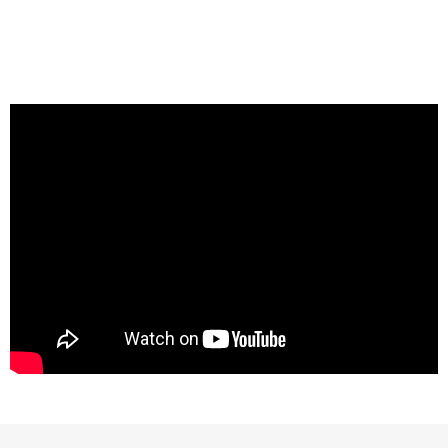
「フィクサン
1erクロ・デ・
キャピトル」
や「ボーヌ・
1er」などな
ど・・・次々
と試飲。なか
でも「ニュ
イ・サン・ジ
ョルジュ1erペ
リエール」
は、薫り高
く、バランス
のよく、ボリ
ュームもしっ
かりの素晴ら
しいワインで
した。 また、
本当に良い年
だけわずかに