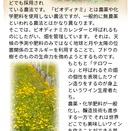
どでも採用され
ている農法です。 「ビオディナミ」とは農薬や化
まず、着いて初めにマルシャンのヴィラージュクラス
学肥料を使用しない農法ですが、一般的に無農薬
の傑作ともいうべき、ワンランク上のブルゴーニュ・
といわれる農法とはかなり異なります。
ルージュ、「キュヴェ・アヴァロン」。
そこでは、ビオディナミカレンダーと呼ばれるも
「キュヴェ・アヴァ
ロン」は、樹齢30年
のにしたがい、畑を管理しています。 それは、天
ほどのブドウを使用
候の予測や肥料のみではなく地球と月や太陽の位
し醸造され、樽熟成
置関係のエネルギーを利用することで、ブドウの
（新樽は使用しな
樹そのものの生命力を強めようとするものです。
い）を2年行った後、
もともと「テロワー
ステンレスタンクへ
ル」と呼ばれるその畑
移されます。
の個性を表現したワイ
最初に2011年ヴィン
ン造りをするのが身上
テージから試飲。
というワイン生産者た
丁度この時、樽から
ち。
タンクに移した状態
農薬・化学肥料が一般
でタンクから直接取
化し、醸造技術も進歩
ってきてくれまし
する一方で それは世界
た。チェリーやイチ
どこでも美味しいワイン
ゴなどの甘酸っぱい香りと酸味がしっかりしていてフ
を作ることができる単