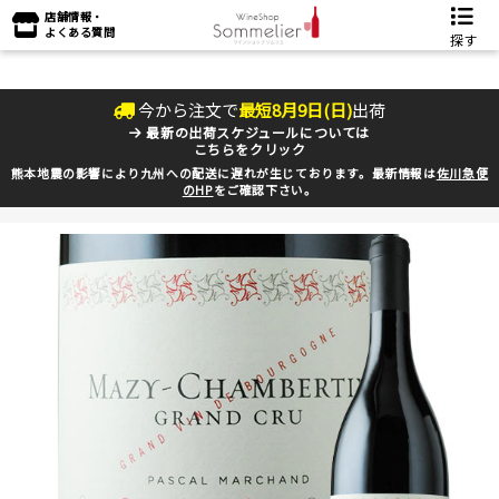
店舗情報・
よくある質問
探す
今から注文で
最短
8
月
9
日(
日
)
出荷
最新の出荷スケジュールについては
こちらをクリック
熊本地震の影響により九州への配送に遅れが生じております。最新情報は
佐川急便
のHP
をご確認下さい。