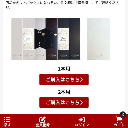
商品をギフトボックスに入れるか、注文時に「備考欄」にてご連絡くださ
とにかく当店でも手に入らなかった希少なグランクリ
い。
ュ（グランクリュは100％新樽使用だそうです）など沢
山試飲させていただきました。
こんなに大盤振る舞いで試飲させているのでもしかし
て販売分がなくなっているのでは？？と思うほど気前
のいいマルシャン氏です。
また、場所は最初
の試飲ルーム兼タ
ンク貯蔵庫に戻
り、試飲とマルシ
1本用
ャン氏のトークが
始まります。
ご購入はこちら
マルシャン氏は、
2本用
これまでの経験を
生かしビオディナ
ご購入はこちら
ミを行う醸造家。
もちろんブドウは
0
自分の目で栽培家
ワイン用紙袋（1本用）
（有料176円）
探す
会員登録
ログイン
カート
の元へ確認しに行