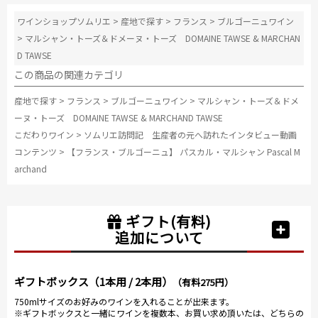
作るという今
ワインショップソムリエ
>
産地で探す
>
フランス
>
ブルゴーニュワイン
回は2011年の1樽しか造っていないという「ヴォーヌ・
ロマネ1erプティ・モン」を試飲。1樽しかないというの
>
マルシャン・トーズ＆ドメーヌ・トーズ DOMAINE TAWSE & MARCHAN
に、マルシャン氏はたっぷりとグラスに注いでくれま
D TAWSE
した。
この商品の関連カテゴリ
さらに、こちらも希少、年産300本のみのグランクリュ
産地で探す
>
フランス
>
ブルゴーニュワイン
>
マルシャン・トーズ＆ドメ
「クロ・ド・ラ・ロッシュ」。 華やかな香りとシルキ
ーヌ・トーズ DOMAINE TAWSE & MARCHAND TAWSE
ーな味わい、ほんのり甘い樽香の素晴らしいポテンシ
こだわりワイン
>
ソムリエ訪問記 生産者の元へ訪れたインタビュー動画
ャル。
コンテンツ
>
【フランス・ブルゴーニュ】 パスカル・マルシャン Pascal M
archand
そして、力強い味わいの「ラトリシエール・シャンベ
ルタン」。 優しい酸味と溶け込んだタンニンが柔らか
く、今飲んでも美味しいラトリシエールらしい仕上が
ギフト(有料)
り。
追加について
この地下セラーで最後のワイン「ボンヌマール」。 フ
ローラル＆フルーティー、華やかな香りと甘いフルー
ギフトボックス（1本用 / 2本用）
（有料275円）
ツの香りと味わい。 濃すぎず品のあるバランスが素晴
750mlサイズのお好みのワインを入れることが出来ます。
らしい！
※ギフトボックスと一緒にワインを複数本、お買い求め頂いたは、どちらの