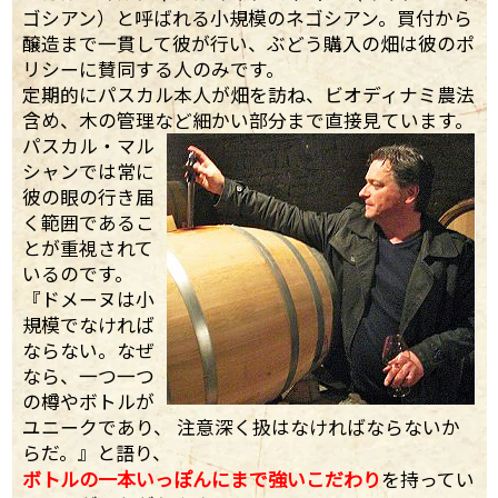
ゴシアン）と呼ばれる小規模のネゴシアン。買付から
醸造まで一貫して彼が行い、ぶどう購入の畑は彼のポ
リシーに賛同する人のみです。
定期的にパスカル本人が畑を訪ね、ビオディナミ農法
含め、木の管理など細かい部分まで直接見ています。
パスカル・マル
シャンでは常に
彼の眼の行き届
く範囲であるこ
とが重視されて
いるのです。
『ドメーヌは小
規模でなければ
ならない。なぜ
なら、一つ一つ
の樽やボトルが
ユニークであり、 注意深く扱はなければならないか
らだ。』と語り、
ボトルの一本いっぽんにまで強いこだわり
を持ってい