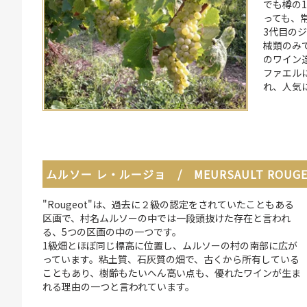
でも樽の
っても、
3代目の
械類のみ
のワイン
ファエル
れ、人気
ムルソー レ・ルージョ / MEURSAULT ROUGE
"Rougeot"は、過去に２級の認定をされていたこともある
区画で、村名ムルソーの中では一段頭抜けた存在と言われ
る、5つの区画の中の一つです。
1級畑とほぼ同じ標高に位置し、ムルソーの村の南部に広が
っています。粘土質、石灰質の畑で、古くから所有している
こともあり、樹齢もたいへん高い点も、優れたワインが生ま
れる理由の一つと言われています。