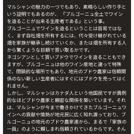
マルシャンの魅力の一つでもあり、素晴らしい作り手と
いう証明でもあるのが、 『ブルゴーニュ全土でワイン
を造ることが出来る生産者である』という事。
ブルゴーニュでワインを造るということは容易ではな
く、まず自社畑を所有するには、代々受け継がれている
畑を家族が継承し続けていくか、または畑を所有する人
から驚くような巨額で買い取るかです。
ネゴシアンとして買いブドウでワインを造ることもでき
ますが、ブルゴーニュは他のワイン産地と違って特殊
で、閉鎖的な場所でもあり、地元のブドウ農家は信頼関
係のない新しい生産者にはすぐにはブドウを売ってはく
れません。
しかし、マルシャンはカナダ人という他国民ですが異例
的なほどブドウ農家と親密な関係を築いています。それ
は、マルシャンが今まで働きかけてきたブルゴーニュワ
インへの貢献や情熱が地元民に広く知れ渡っており、ブ
ルゴーニュの地元のブドウ農家達から、まるで「家族の
一員」のように親しまれ信頼されているからです。そん