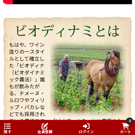
今回は、他のお客様もいらっしゃりとても忙しい中私
たちを迎えてくれて、試飲も全部で21種類！もさせて
くれました。 途中で「もう大丈夫ですよ・・・」と言
っても、「これを飲んでくれ」と、どんどんいろいろ
なワインを持ってきてくれてワインや畑や自分の考え
などたくさん話していただきました！
もはや、ワイン
造りの一スタイ
そんな訪問の様子を一部まとめしたのでご覧くださ
ルとして確立し
い。 また動画も撮影したものをほんの少しまとめまし
た「ビオディナ
たのでご一緒にどうぞ。 少しでもマルシャンの熱い思
いが伝わればいいなと思っています。
（ビオダイナミ
ック農法）」誰
もが飲みたが
る、ドメーヌ・
ルロワやフィリ
ップ・パカレな
どでも採用され
ている農法です。 「ビオディナミ」とは農薬や化
まず、着いて初めにマルシャンのヴィラージュクラス
0
学肥料を使用しない農法ですが、一般的に無農薬
の傑作ともいうべき、ワンランク上のブルゴーニュ・
探す
会員登録
ログイン
カート
といわれる農法とはかなり異なります。
ルージュ、「キュヴェ・アヴァロン」。