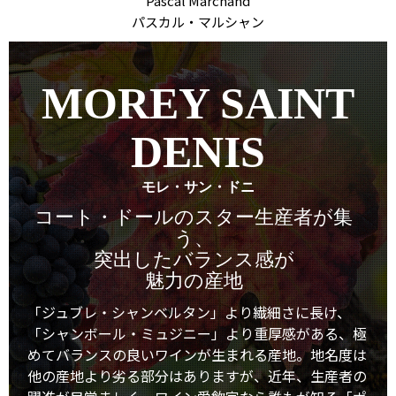
Pascal Marchand
パスカル・マルシャン
MOREY SAINT
DENIS
モレ・サン・ドニ
コート・ドールのスター生産者が集
う、
突出したバランス感が
魅力の産地
「ジュブレ・シャンベルタン」より繊細さに長け、
「シャンボール・ミュジニー」より重厚感がある、極
めてバランスの良いワインが生まれる産地。地名度は
他の産地より劣る部分はありますが、近年、生産者の