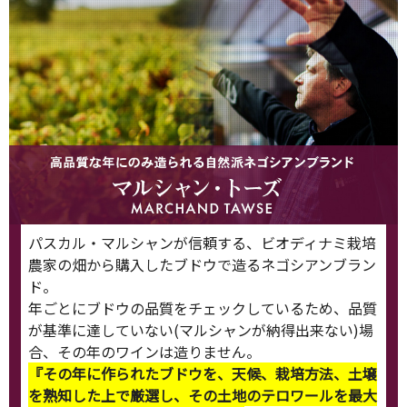
パスカル・マルシャンが信頼する、ビオディナミ栽培
農家の畑から購入したブドウで造るネゴシアンブラン
ド。
年ごとにブドウの品質をチェックしているため、品質
が基準に達していない(マルシャンが納得出来ない)場
合、その年のワインは造りません。
『その年に作られたブドウを、天候、栽培方法、土壌
を熟知した上で厳選し、その土地のテロワールを最大