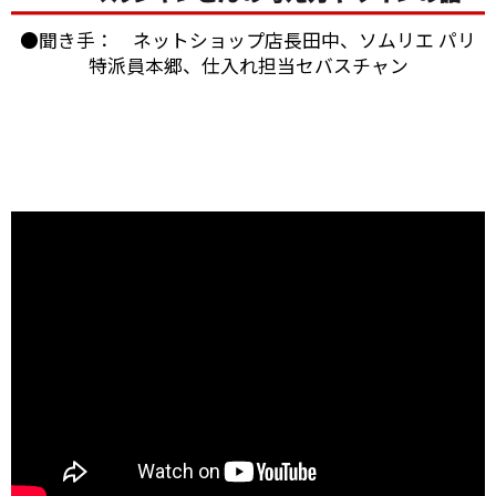
●聞き手： ネットショップ店長田中、ソムリエ パリ
特派員本郷、仕入れ担当セバスチャン
ブルゴーニュのボーヌに本拠を構える「パスカル・マ
ルシャン」。
2004年にも当店スタッフが訪れましたが、今回改めて
お会いすることができました。
うわさ通りの？！とても楽しい（変わった・・・）方
でしたが、
ワイン醸造に対する自身のフィロソフィ（哲学）を強
く持った志の高い醸造家でした。