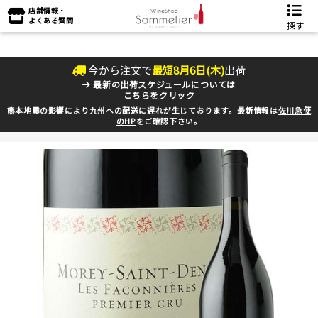
店舗情報・
よくある質問
探す
今から注文で
最短
8
月
6
日(
木
)
出荷
最新の出荷スケジュールについては
こちらをクリック
熊本地震の影響により九州への配送に遅れが生じております。最新情報は
佐川急便
のHP
をご確認下さい。