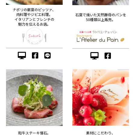
ナポリの薪窯のピッツァ、
肉料理やジビエ料理。
石窯で焼いた天然酵母のパンを
イタリアンとフレンチの
50種類以上販売。
魅力を伝えるお店。
素材にこだわり、
和牛ステーキ懐石。