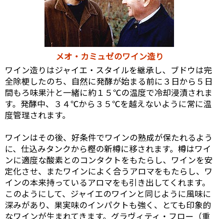
メオ・カミュゼのワイン造り
ワイン造りはジャイエ・スタイルを継承し、ブドウは完
全除梗したのち、自然に発酵が始まる前に３日から５日
間もろ味果汁と一緒に約１５℃の温度で冷却浸漬されま
す。発酵中、３４℃から３５℃を越えないように常に温
度管理されます。
ワインはその後、好条件でワインの熟成が保たれるよう
に、仕込みタンクから樫の新樽に移されます。樽はワイ
ンに適度な酸素とのコンタクトをもたらし、ワインを安
定化させ、またワインによく合うアロマをもたらし、ワ
インの本来持っているアロマをも引き出してくれます。
このようにして、ジャイエのワインと同じように風味に
深みがあり、果実味のインパクトも強く、とても印象的
なワインが生まれてきます。グラヴィティ・フロー（重