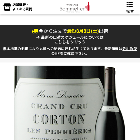
店舗情報・
よくある質問
探す
今から注文で
最短
8
月
8
日(
土
)
出荷
最新の出荷スケジュールについては
こちらをクリック
熊本地震の影響により九州への配送に遅れが生じております。最新情報は
佐川急便
のHP
をご確認下さい。