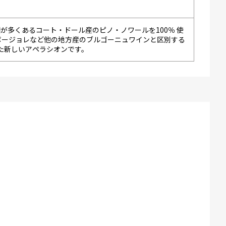
が多くあるコート・ドール産のピノ・ノワールを100％ 使
ボージョレなど他の地方産のブルゴーニュワインと区別する
れた新しいアペラシオンです。