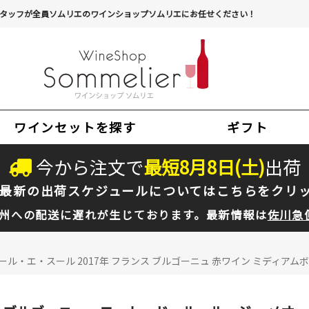
タッフが全員ソムリエのワインショップソムリエにお任せください！
ワインセットを探す
ギフト
今から注文で
最短
8
月
8
日(
土
)
出荷
最新の出荷スケジュールについては
こちらをクリ
州への配送に遅れが生じております。最新情報は
佐川急
エ・スール 2017年 フランス ブルゴーニュ 赤ワイン ミディアムボデ