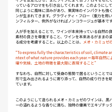
っているアロマをも引き出してくれます。このようにし
同じように風味に深みがあり、果実味のインパクトも強
ンが生まれてきます。グラヴィティ・フロー（重力を用
ンフィルター、例外がなければノンコラージュが基本で
人が手を加えることで、ワインが本来持っている自然の
素材の良さを尊重すること、ワインを本来あるがままの
る成分を考慮すること。以上のことは、
メオ・カミュゼ
“To express fully the characteristics of soil, climate 
ntext of what nature provides each year.＝
壌や気候、土地の特徴を最大限に表現すること”
すなわち、自然に対して受身の態勢で居るということで
形で生み出されるように寄り添って、自然の成り行きを
ています。
このようにして造られるメオ・カミュゼのワインは、黒
ーの溢れるような香りに満ち、独特の優美でエキゾチッ