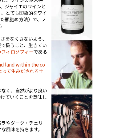
て、ジャイエのワインと
く、とても印象的なワイ
いた瓶詰め方法）で、ノ
す。
良さをなくさないよう、
姿で扱うこと、生きてい
のフィロソフィー
である
and land within the co
毎年自然によって生みだされる土
はなく、自然がより良い
助けていくことを意味し
バラやダーク・チェリ
クな風味を持ちます。