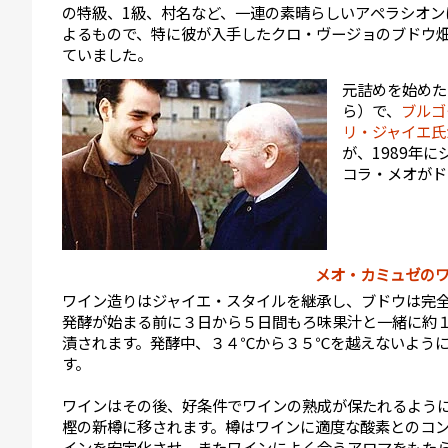
の特級、1級、村名など、一連の素晴らしいアペラシオン
よるもので、特に彼が入手したクロ・ヴージョのブドウ
ていました。
元詰めを始めたの
ら）で、
ブルゴ
リ・ジャイエ氏
が、1989年
コラ・メオがド
メオ・カミュゼの
ワイン造りはジャイエ・スタイルを継承し、ブドウは完
発酵が始まる前に３日から５日間もろ味果汁と一緒に約
漬されます。発酵中、３４℃から３５℃を越えないよう
す。
ワインはその後、好条件でワインの熟成が保たれるよう
樫の新樽に移されます。樽はワインに適度な酸素とのコ
インを安定化させ、またワインによく合うアロマをもた