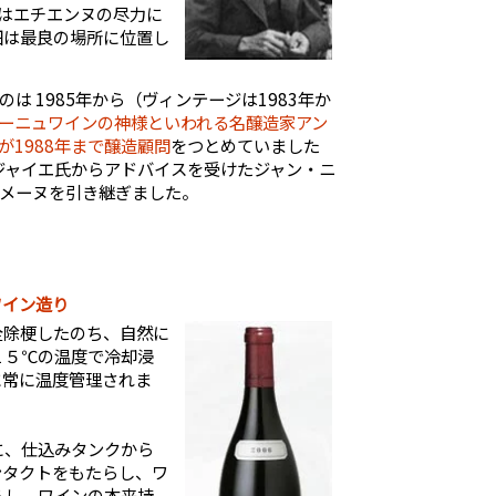
はエチエンヌの尽力に
畑は最良の場所に位置し
は 1985年から（ヴィンテージは1983年か
ーニュワインの神様といわれる名醸造家アン
が1988年まで醸造顧問
をつとめていました
にジャイエ氏からアドバイスを受けたジャン・ニ
メーヌを引き継ぎました。
ワイン造り
全除梗したのち、自然に
１５℃の温度で冷却浸
に常に温度管理されま
に、仕込みタンクから
ンタクトをもたらし、ワ
らし、ワインの本来持