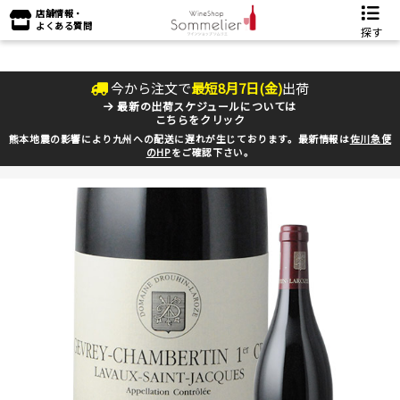
店舗情報・
よくある質問
探す
今から注文で
最短
8
月
7
日(
金
)
出荷
最新の出荷スケジュールについては
こちらをクリック
熊本地震の影響により九州への配送に遅れが生じております。最新情報は
佐川急便
のHP
をご確認下さい。