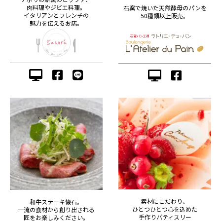
肉料理やジビエ料理。
石窯で焼いた天然酵母のパンを
イタリアンとフレンチの
50種類以上販売。
魅力を伝えるお店。
素材にこだわり、
和牛ステーキ懐石。
ひとつひとつ心を込めた
一流の食材から創り出される
手作りパティスリー
匠をお楽しみください。