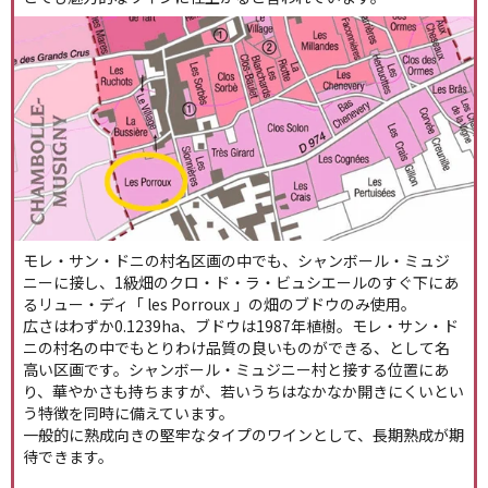
モレ・サン・ドニの村名区画の中でも、シャンボール・ミュジ
ニーに接し、1級畑のクロ・ド・ラ・ビュシエールのすぐ下にあ
るリュー・ディ「 les Porroux 」の畑のブドウのみ使用。
広さはわずか0.1239ha、ブドウは1987年植樹。モレ・サン・ド
ニの村名の中でもとりわけ品質の良いものができる、として名
高い区画です。シャンボール・ミュジニー村と接する位置にあ
り、華やかさも持ちますが、若いうちはなかなか開きにくいとい
う特徴を同時に備えています。
一般的に熟成向きの堅牢なタイプのワインとして、長期熟成が期
待できます。