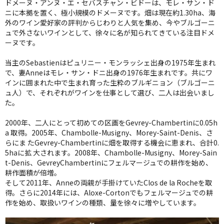
ドメーヌ・アンヌ・エ・セバスチャン・ビドーは、モレ・サン・ド
ニに本拠を置く、極小規模のドメーヌです。畑は現在約1.30ha、海
外のワイン愛好家の評判からじわりと人気を集め、今やブルゴーニ
ュで外さないワインとして、徐々に名が知られてきている注目ドメ
ーヌです。
当主のSebastienはピュリニー・モンラッシェ出身の1975年生まれ
で、妻Anneはモレ・サン・ドニ出身の1976年生まれです。共にワ
インに囲まれた中で生まれ育った生粋のブルギニョン（ブルゴーニ
ュ人）で、それぞれがワインを仕事として選び、二人は出会いまし
た。
2000年、二人にとって初めての区画をGevrey-Chambertinに0.05h
a 取得。2005年、Chambolle-Musigny、Morey-Saint-Denis、さ
らにま たGevrey-Chambertinに畑を取得する機会に恵まれ、合計0.
5haに拡 大されます。2008年、Chambolle-Musigny、Morey-Sain
t-Denis、GevreyChambertinにフェルマージュでの耕作を始め、
耕作面積が倍増。
そして2011年、Anneの両親が手掛けていたClos de la Rocheを取
得。さらに2014年には、Aloxe-Cortonでもフェルマージュでの耕
作を始め、取扱いワインの種類、量を徐々に増やしています。