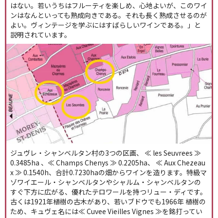
はない。若いうちはフルーティを楽しめ、心地よいが、このワイ
ンはなんといっても熟成向きである。それも長く熟成させるのが
よい。ヴィンテージを学ぶにはすばらしいワインである。」と
説明されています。
ジュヴレ・シャンベルタン村の3つの区画、 ≪ les Seuvrees ≫
0.3485ha 、≪ Champs Chenys ≫ 0.2205ha、 ≪ Aux Chezeau
x ≫ 0.1540h、合計0.7230haの畑からワインを造ります。特級マ
ゾワイエール・シャンベルタンやシャルム・シャンベルタンの
すぐ下方に広がる、優れたテロワールを持つリュー・ディです。
古くは1921年植樹の古木があり、若いブドウでも1966年 植樹の
ため、キュヴェ名には≪ Cuvee Vieilles Vignes ≫を銘打ってい