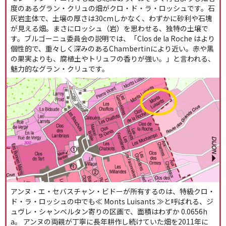
度のあるグラン・クリュの畑がクロ・ド・ラ・ロッシュです。石
灰岩主体で、土壌の厚さは30cmしかなく、わずかに砂利や石塊
が見える畑。まさにロッシュ（岩）を思わせる、独特の土壌で
す。ブルゴーニュ委員会の説明では、「Clos de la Roche はより
個性的で、重々しく深みのあるChambertinにより近い。赤や黒
の果実よりも、腐植土やトリュフの香りが強い。」と言われる、
魅力的なグラン・クリュです。
アンヌ・エ・セバスチャン・ビドーが所有するのは、特級クロ・
ド・ラ・ロッシュの中でも≪ Monts Luisants ≫と呼ばれる、ジ
ュヴレ・シャンベルタン寄りの区画で、面積はわずか 0.0656h
a。 アンヌの両親が丁寧に長年耕作し続けていた畑を2011年に