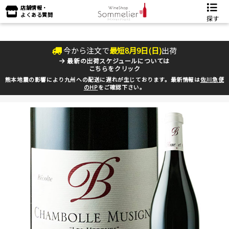
店舗情報・
よくある質問
探す
今から注文で
最短
8
月
9
日(
日
)
出荷
最新の出荷スケジュールについては
こちらをクリック
熊本地震の影響により九州への配送に遅れが生じております。最新情報は
佐川急便
のHP
をご確認下さい。