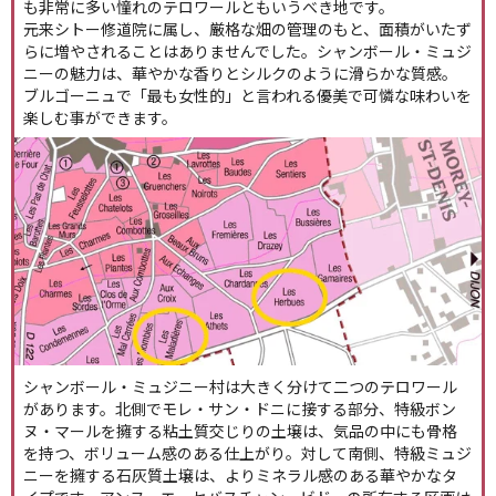
も非常に多い憧れのテロワールともいうべき地です。
元来シトー修道院に属し、厳格な畑の管理のもと、面積がいたず
らに増やされることはありませんでした。シャンボール・ミュジ
ニーの魅力は、華やかな香りとシルクのように滑らかな質感。
ブルゴーニュで「最も女性的」と言われる優美で可憐な味わいを
楽しむ事ができます。
シャンボール・ミュジニー村は大きく分けて二つのテロワール
があります。北側でモレ・サン・ドニに接する部分、特級ボン
ヌ・マールを擁する粘土質交じりの土壌は、気品の中にも骨格
を持つ、ボリューム感のある仕上がり。対して南側、特級ミュジ
ニーを擁する石灰質土壌は、よりミネラル感のある華やかなタ