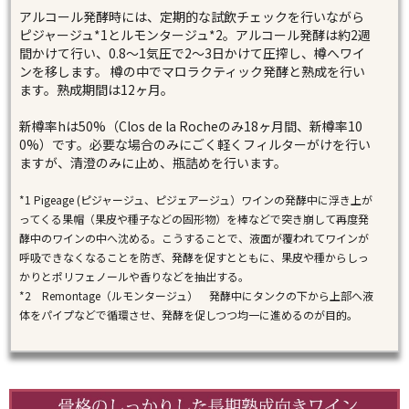
アルコール発酵時には、定期的な試飲チェックを行いながら
ピジャージュ*1とルモンタージュ*2。アルコール発酵は約2週
間かけて行い、0.8～1気圧で2～3日かけて圧搾し、樽へワイ
ンを移します。 樽の中でマロラクティック発酵と熟成を行い
ます。熟成期間は12ヶ月。
新樽率hは50%（Clos de la Rocheのみ18ヶ月間、新樽率10
0%）です。必要な場合のみにごく軽くフィルターがけを行い
ますが、清澄のみに止め、瓶詰めを行います。
*1 Pigeage (ピジャージュ、ピジェアージュ）ワインの発酵中に浮き上が
ってくる果帽（果皮や種子などの固形物）を棒などで突き崩して再度発
酵中のワインの中へ沈める。こうすることで、液面が覆われてワインが
呼吸できなくなることを防ぎ、発酵を促すとともに、果皮や種からしっ
かりとポリフェノールや香りなどを抽出する。
*2 Remontage（ルモンタージュ） 発酵中にタンクの下から上部へ液
体をパイプなどで循環させ、発酵を促しつつ均一に進めるのが目的。