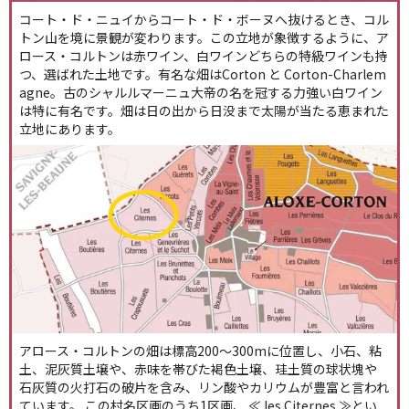
コート・ド・ニュイからコート・ド・ボーヌへ抜けるとき、コル
トン山を境に景観が変わります。この立地が象徴するように、ア
ロース・コルトンは赤ワイン、白ワインどちらの特級ワインも持
つ、選ばれた土地です。有名な畑はCorton と Corton-Charlem
agne。古のシャルルマーニュ大帝の名を冠する力強い白ワイン
は特に有名です。畑は日の出から日没まで太陽が当たる恵まれた
立地にあります。
アロース・コルトンの畑は標高200～300mに位置し、小石、粘
土、泥灰質土壌や、赤味を帯びた褐色土壌、珪土質の球状塊や
石灰質の火打石の破片を含み、リン酸やカリウムが豊富と言われ
ています。 この村名区画のうち1区画、 ≪ les Citernes ≫とい