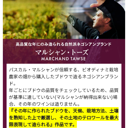
パスカル・マルシャンが信頼する、ビオディナミ栽培
農家の畑から購入したブドウで造るネゴシアンブラン
ド。
年ごとにブドウの品質をチェックしているため、品質
が基準に達していない(マルシャンが納得出来ない)場
合、その年のワインは造りません。
『その年に作られたブドウを、天候、栽培方法、土壌
を熟知した上で厳選し、その土地のテロワールを最大
限表現して造られる』作品です。