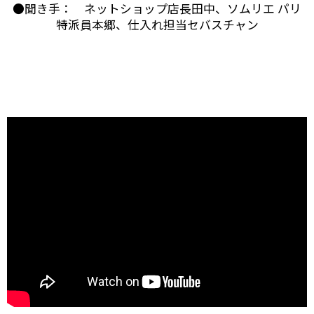
●聞き手： ネットショップ店長田中、ソムリエ パリ
特派員本郷、仕入れ担当セバスチャン
ブルゴーニュのボーヌに本拠を構える「パスカル・マ
ルシャン」。
2004年にも当店スタッフが訪れましたが、今回改めて
お会いすることができました。
うわさ通りの？！とても楽しい（変わった・・・）方
でしたが、
ワイン醸造に対する自身のフィロソフィ（哲学）を強
く持った志の高い醸造家でした。
今回は、他のお客様もいらっしゃりとても忙しい中私