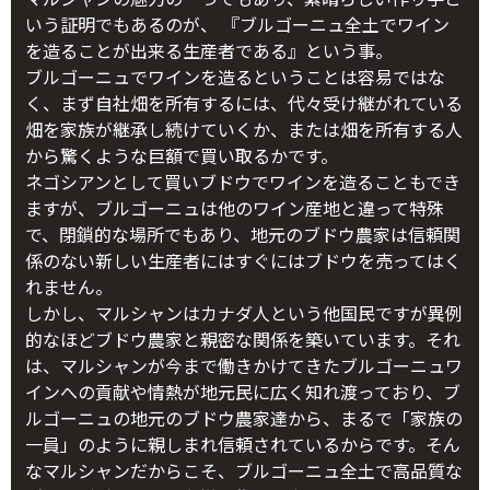
いう証明でもあるのが、 『ブルゴーニュ全土でワイン
を造ることが出来る生産者である』という事。
ブルゴーニュでワインを造るということは容易ではな
く、まず自社畑を所有するには、代々受け継がれている
畑を家族が継承し続けていくか、または畑を所有する人
から驚くような巨額で買い取るかです。
ネゴシアンとして買いブドウでワインを造ることもでき
ますが、ブルゴーニュは他のワイン産地と違って特殊
で、閉鎖的な場所でもあり、地元のブドウ農家は信頼関
係のない新しい生産者にはすぐにはブドウを売ってはく
れません。
しかし、マルシャンはカナダ人という他国民ですが異例
的なほどブドウ農家と親密な関係を築いています。それ
は、マルシャンが今まで働きかけてきたブルゴーニュワ
インへの貢献や情熱が地元民に広く知れ渡っており、ブ
ルゴーニュの地元のブドウ農家達から、まるで「家族の
一員」のように親しまれ信頼されているからです。そん
なマルシャンだからこそ、ブルゴーニュ全土で高品質な