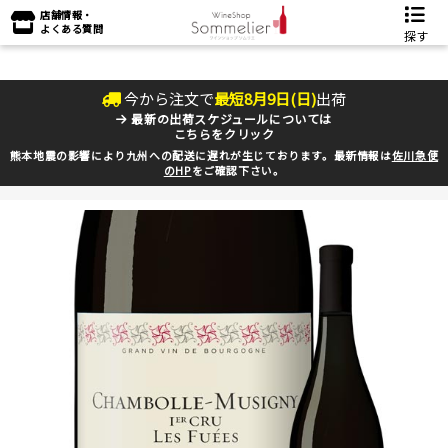
店舗情報・
よくある質問
探す
今から注文で
最短
8
月
9
日(
日
)
出荷
最新の出荷スケジュールについては
こちらをクリック
熊本地震の影響により九州への配送に遅れが生じております。最新情報は
佐川急便
のHP
をご確認下さい。