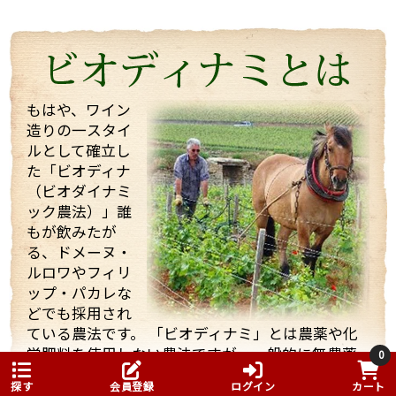
たちを迎えてくれて、試飲も全部で21種類！もさせて
くれました。 途中で「もう大丈夫ですよ・・・」と言
っても、「これを飲んでくれ」と、どんどんいろいろ
なワインを持ってきてくれてワインや畑や自分の考え
などたくさん話していただきました！
もはや、ワイン
造りの一スタイ
そんな訪問の様子を一部まとめしたのでご覧くださ
ルとして確立し
い。 また動画も撮影したものをほんの少しまとめまし
た「ビオディナ
たのでご一緒にどうぞ。 少しでもマルシャンの熱い思
いが伝わればいいなと思っています。
（ビオダイナミ
ック農法）」誰
もが飲みたが
る、ドメーヌ・
ルロワやフィリ
ップ・パカレな
どでも採用され
ている農法です。 「ビオディナミ」とは農薬や化
まず、着いて初めにマルシャンのヴィラージュクラス
学肥料を使用しない農法ですが、一般的に無農薬
の傑作ともいうべき、ワンランク上のブルゴーニュ・
0
といわれる農法とはかなり異なります。
ルージュ、「キュヴェ・アヴァロン」。
探す
会員登録
ログイン
カート
そこでは、ビオディナミカレンダーと呼ばれるも
「キュヴェ・アヴァ