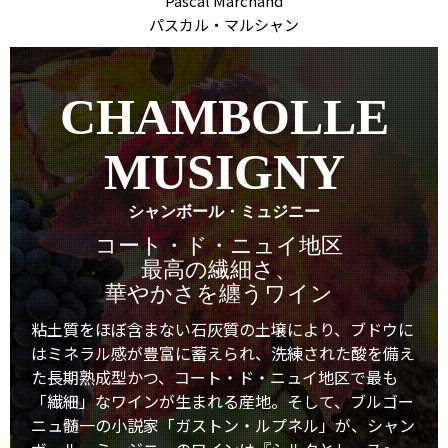
Pascal Marchand
パスカル・マルシャン
CHAMBOLLE
MUSIGNY
シャンボール・ミュジニー
コート・ド・ニュイ地区
最高の繊細さ、
華やかさを纏うワイン
粘土質をほぼ含まない石灰質の土壌により、ブドウに
はミネラル感が豊富に蓄えられ、洗練された酸を備え
た長期熟成型かつ、コート・ド・ニュイ地区で最も
「繊細」なワインが生まれる産地。そして、ブルゴー
ニュ髄一の小説家「ガストン・ルプネル」が、シャン