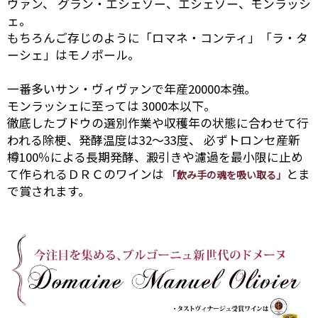
ヴァン、 グラン・エシェゾー、エシェゾー、モンラッシ
ェ。
もちろんご存じのように「ロマネ・コンティ」「ラ・タ
ーシェ」はモノポール。
一番多いサン・ヴィヴァンで年産20000本強。
モンラッシェに至っては 3000本以下。
徹底したブドウの選別作業や収穫年の状態に合わせて行
われる除梗、発酵温度は32～33度、 必ずトロンセ産新
樽100％による長期発酵、澱引きや濾過を最小限に止め
て作られるＤＲＣのワインは
とま
「飲み手の魂を吸い取る」
で賞されます。