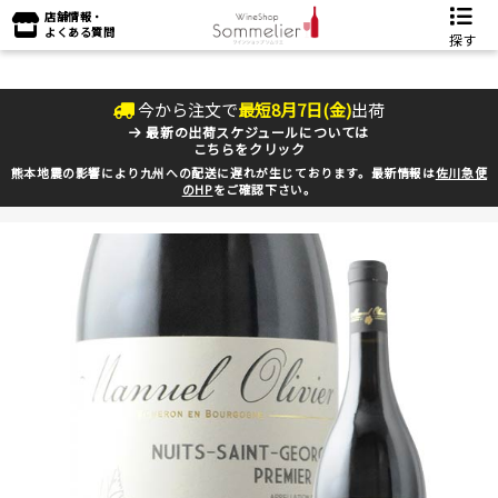
店舗情報・
よくある質問
探す
今から注文で
最短
8
月
7
日(
金
)
出荷
最新の出荷スケジュールについては
こちらをクリック
熊本地震の影響により九州への配送に遅れが生じております。最新情報は
佐川急便
のHP
をご確認下さい。