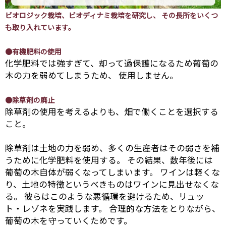
ビオロジック栽培、ビオディナミ栽培を研究し、 その長所をいくつ
も取り入れています。
●有機肥料の使用
化学肥料では強すぎて、却って過保護になるため葡萄の
木の力を弱めてしまうため、 使用しません。
●除草剤の廃止
除草剤の使用を考えるよりも、畑で働くことを選択する
こと。
除草剤は土地の力を弱め、多くの生産者はその弱さを補
うために化学肥料を使用する。 その結果、数年後には
葡萄の木自体が弱くなってしまいます。 ワインは軽くな
り、土地の特徴というべきものはワインに見出せなくな
る。 彼らはこのような悪循環を避けるため、リュッ
ト・レゾネを実践します。 合理的な方法をとりながら、
葡萄の木を守っていくためです。