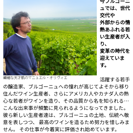
今ブルゴーニ
ュでは、世代
交代や
外部からの情
熱あふれる若
い生産者が入
り、
変革の時代を
迎えていま
す。
活躍する若手
の醸造家、ブルゴーニュへの憧れが高じてよそから移り
住んだワイン生産者、さらにアメリカ人やカナダ人の熱
心な若者がワインを造り、その品質から名を知られる…
こんな出来事が頻繁に見られるようになってきました。
彼ら新しい生産者達は、ブルゴーニュの土地、伝統へ敬
意を表しつつ、 最高のワインを造るため努力を惜しみま
せん。 その仕事が今着実に評価され始めています。