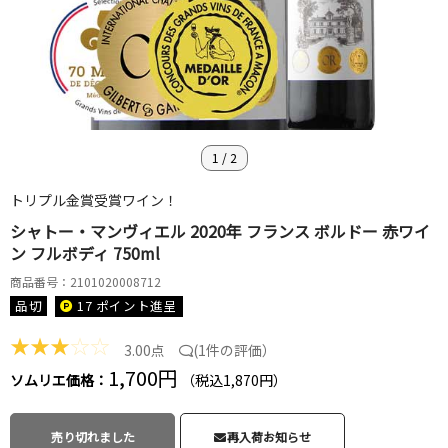
1
/
2
トリプル金賞受賞ワイン！
シャトー・マンヴィエル 2020年 フランス ボルドー 赤ワイ
ン フルボディ 750ml
商品番号：2101020008712
品切
17 ポイント
進呈
★
★
★
☆
☆
3.00点
(
1件の評価
）
1,700円
ソムリエ価格：
（税込1,870円）
売り切れました
再入荷お知らせ