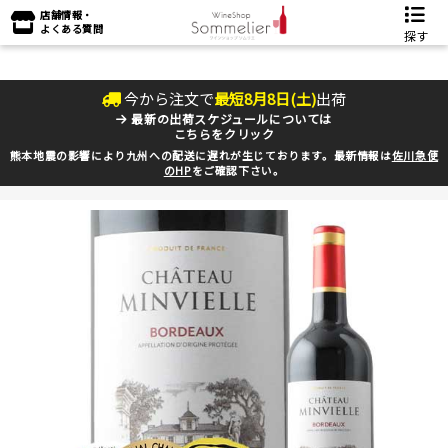
店舗情報・
よくある質問
探す
今から注文で
最短
8
月
8
日(
土
)
出荷
最新の出荷スケジュールについては
こちらをクリック
熊本地震の影響により九州への配送に遅れが生じております。最新情報は
佐川急便
のHP
をご確認下さい。