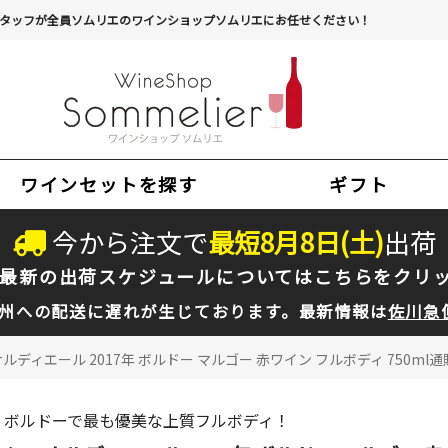
タッフが全員ソムリエのワインショップソムリエにお任せください！
ワインセットを探す
ギフト
今から注文で
最短
8
月
8
日(
土
)
出荷
最新の出荷スケジュールについては
こちらをクリ
州への配送に遅れが生じております。最新情報は
佐川急
ルディエール 2017年 ボルドー マルゴー 赤ワイン フルボディ 750ml通
ボルドーで最も優美な上質フルボディ！