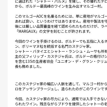
に選ばれた「シャトー・パルメ」を擁し、その優れたテ
から、ボルドー最高峰のワインを生み出すマルゴー村。
このマルゴーAOCを名乗るためには、単に産地がマルゴー
あれば良い、というわけではありません。産地や製法を
後には厳しい品質審査を経て認められたものだけが、ラ
「MARGAUX」の文字を刻むことが許されます。
今回のワインを手掛けるのは、ボルドーでも五指に入る
ン、ボリ＝マヌ社を統括する名門カステジャ家。
シャトー・バタイエとシャトー・ランシュ・ムーサも所
主の父フィリップ・カステジャ氏は、ボルドーの格付け
を含む135の生産者協会「ユニオン・デ・グラン・クリ
長も務めました。
このカステジャ家の幅広い人脈を通して、マルゴー村か
ロをアッサンブラージュし、造られたのがこのワインで
今回、カステジャ家の尽力により、通常では入手できな
られたワイン。残念ながらブドウを提供したシャトーの