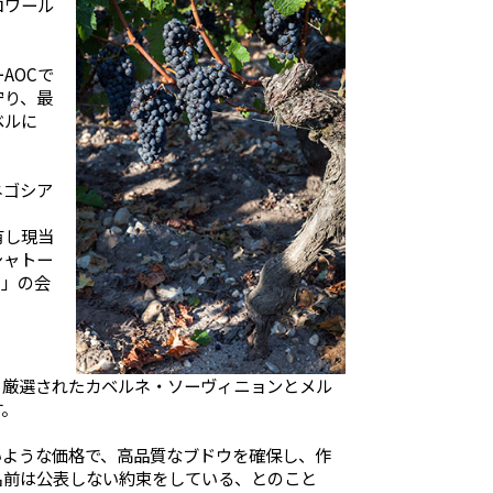
ロワール
AOCで
守り、最
ベルに
ネゴシア
有し現当
シャトー
ュ」の会
ら厳選されたカベルネ・ソーヴィニョンとメル
す。
いような価格で、高品質なブドウを確保し、作
名前は公表しない約束をしている、とのこと