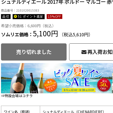
シュナルディエール 2017年 ボルドー マルゴー 赤ワ
商品番号：2101020015383
品切
51 ポイント
進呈
15
%OFF
希望小売価格：6,600円（税込）
5,100円
ソムリエ価格：
（税込5,610円）
売り切れました
再入荷お知
⇒特設会場はコチラ
ワイン名（原語）
シュナルディエール（CHENARDIERE）