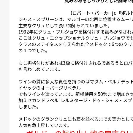
丸みのあるしっかりとした風味で
（ロバート・パーカーjr. 『ボ
シャス・スプリーンは、マルゴーの北西に位置するムー
主要なクリュとして長い間知られていました。
1932年にクリュ・ブルジョワを格付けする試みがなされ
ここはクリュ・エクセプショナルクリュ・ブルジョワで
クラスのステイタスを与えられた全メドックで6つのクリ
の１つでした。
もし再格付けがあれば3級に格付けされるであろうとロバ
も言わしめています。
ワインの質に多大な責任を持つのはマダム・ベルナデッ
イヤックのオーバージリベラル
でもワインを造っています。新樽使用を50%まで増加さ
加えセカンドラベル“レルミタージ・ドゥ・シャス・スプ
しました。
メドックのグランクリュにも肩を並べるまでの実力とし
人気も急上昇しています。