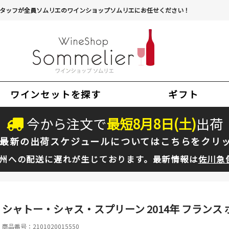
タッフが全員ソムリエのワインショップソムリエにお任せください！
ワインセットを探す
ギフト
今から注文で
最短
8
月
8
日(
土
)
出荷
最新の出荷スケジュールについては
こちらをクリ
州への配送に遅れが生じております。最新情報は
佐川急
シャトー・シャス・スプリーン 2014年 フランス ボ
商品番号：2101020015550