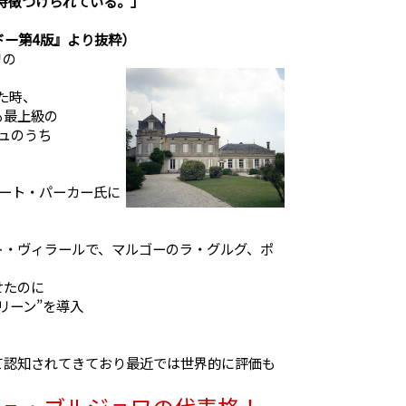
特徴づけられている。」
ルドー第4版』より抜粋）
リの
た時、
も最上級の
ュのうち
ート・パーカー氏に
ト・ヴィラールで、マルゴーのラ・グルグ、ポ
せたのに
リーン”を導入
て認知されてきており最近では世界的に評価も