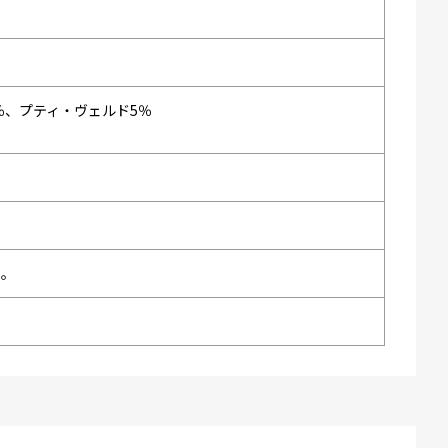
％、プティ・ヴェルド5％
い。