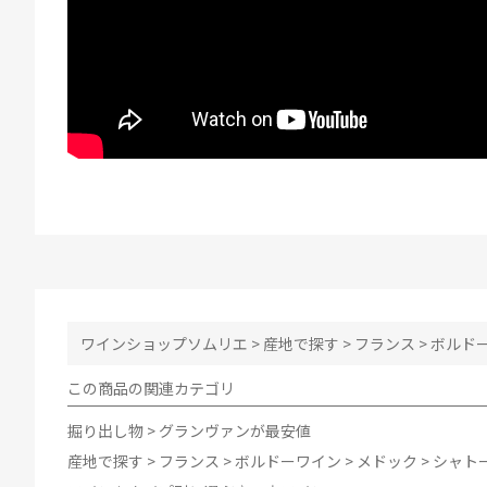
ワインショップソムリエ
>
産地で探す
>
フランス
>
ボルド
この商品の関連カテゴリ
掘り出し物
>
グランヴァンが最安値
産地で探す
>
フランス
>
ボルドーワイン
>
メドック
>
シャトー