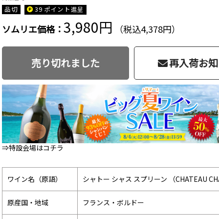
品切
39 ポイント
進呈
3,980円
ソムリエ価格：
（税込4,378円）
売り切れました
再入荷お知
⇒特設会場はコチラ
ワイン名（原語）
シャトー シャス スプリーン （CHATEAU CHA
原産国・地域
フランス・ボルドー