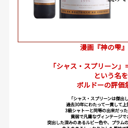
漫画『神の雫』
「シャス・スプリーン」
という名を
ボルドーの評価急
「シャス・スプリーンは傑出
過去30年にわたって一貫して
3級シャトーと同等の出来だっ
貧弱で凡庸なヴィンテージで
突出した深みのあるルビー色や、プラム