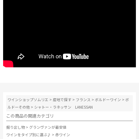
ワインショップソムリエ
>
産地で探す
>
フランス
>
ボルドーワイン
>
ボ
ルドーその他
>
シャトー・ラネッサン LANESSAN
この商品の関連カテゴリ
掘り出し物
>
グランヴァンが最安値
ワインをタイプ別に選ぶ♪
>
赤ワイン