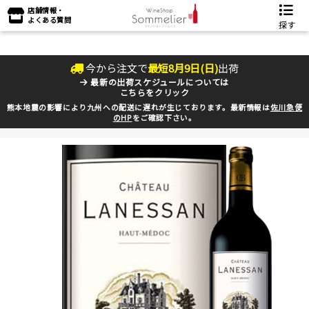
店舗情報・
よくある質問
探す
今から注文で
最短
8
月
9
日(
日
)
出荷
最新の出荷スケジュールについては
こちらをクリック
熊本地震の影響により九州への配送に遅れが生じております。最新情報は
佐川急便
のHP
をご確認下さい。