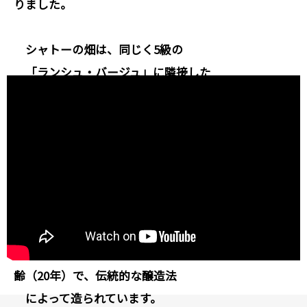
りました。
シャトーの畑は、同じく5級の
「ランシュ・バージュ」に隣接した
『バージュの丘』の理想的な場所
に位置し、 平均樹齢20年の畑を持つ
歴史あるシャトーです。
現在は、キエ家が所有し運営をしています。
この一族は、マルゴー村の有名な
「ローザン・ガシ
ー」（メドック格付け）の
ブドウ園も 所有しており、ブドウの木はほどよい樹
齢（20年）で、伝統的な醸造法
によって造られています。