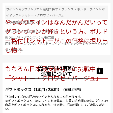
ワインショップソムリエ
>
産地で探す
>
フランス
>
ボルドーワイン
>
ポ
イヤック
>
シャトー・クロワゼ・バージュ
やっぱりワインはなんだかんだいって
この商品の関連カテゴリ
グランヴァンが好きという方、ボルド
ワインをタイプ別に選ぶ♪
>
赤ワイン
掘り出し物
>
グランヴァンが最安値
ー格付けシャトーがこの価格は掘り出
産地で探す
>
フランス
>
ボルドーワイン
>
ポイヤック
>
シャトー・クロワ
し物！
ゼ・バージュ
もちろん日本最安値特価に挑戦中！
ギフト(有料)
追加について
「シャトー・クロワゼ・バージュ」
ギフトボックス（1本用 / 2本用）
（有料275円）
750mlサイズのお好みのワインを入れることが出来ます。
※ギフトボックスと一緒にワインを複数本、お買い求め頂いたは、どちらの
商品をギフトボックスに入れるか、注文時に「備考欄」にてご連絡くださ
い。