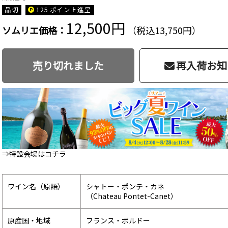
品切
125 ポイント
進呈
12,500円
ソムリエ価格：
（税込13,750円）
売り切れました
再入荷お知
⇒特設会場はコチラ
ワイン名（原語）
シャトー・ポンテ・カネ
（Chateau Pontet-Canet）
原産国・地域
フランス・ボルドー