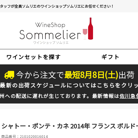
タッフが全員ソムリエのワインショップソムリエにお任せください！
ワインセットを探す
ギフト
今から注文で
最短
8
月
8
日(
土
)
出荷
最新の出荷スケジュールについては
こちらをクリ
州への配送に遅れが生じております。最新情報は
佐川急
シャトー・ポンテ・カネ 2014年 フランス ボルドー
商品番号：2101020016014