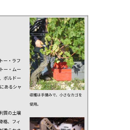
トー・ラフ
トー・ムー
、ボルドー
所にあるシャ
収穫は手摘みで、小さなカゴを
使用。
利質の土壌
骨格、フィ
が柔らかさ