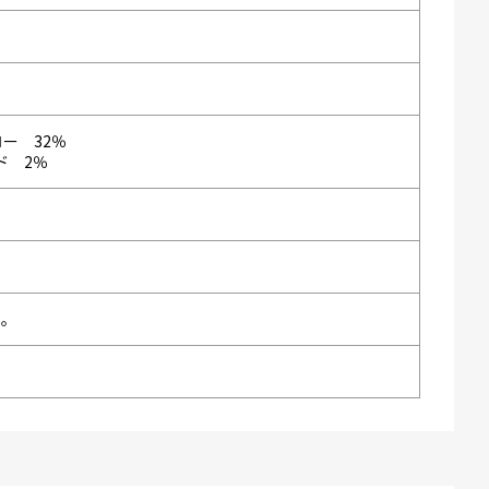
ー 32％
ド 2％
い。