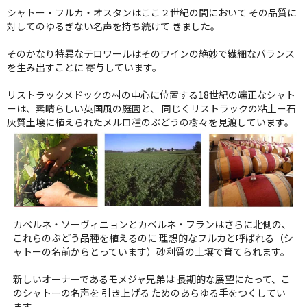
シャトー・フルカ・オスタンはここ２世紀の間において その品質に
対してのゆるぎない名声を持ち続けて きました。
そのかなり特異なテロワールはそのワインの絶妙で繊細なバランス
を生み出すことに 寄与しています。
リストラックメドックの村の中心に位置する18世紀の端正なシャト
ーは、素晴らしい英国風の庭園と、 同じくリストラックの粘土ー石
灰質土壌に植えられたメルロ種のぶどうの樹々を見渡しています。
カベルネ・ソーヴィニョンとカベルネ・フランはさらに北側の、
これらのぶどう品種を植えるのに 理想的なフルカと呼ばれる（シ
ャトーの名前からとっています）砂利質の土壌で育てられます。
新しいオーナーであるモメジャ兄弟は 長期的な展望にたって、こ
のシャトーの名声を 引き上げる ためのあらゆる手をつくしてい
ます。