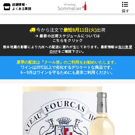
店舗情報・
よくある質問
探す
今から注文で
最短
8
月
11
日(
火
)
出荷
最新の出荷スケジュールについては
こちらをクリック
熊本地震の影響により九州への配送に遅れが生じております。最新情報は
佐川急便
のHP
をご確認下さい。
夏季の配送は『クール便』のご利用をお勧めいたします。
ワインは25℃以上で劣化するデリケートな商品です。
6～9月はワインを守るためにも是非ご利用ください。