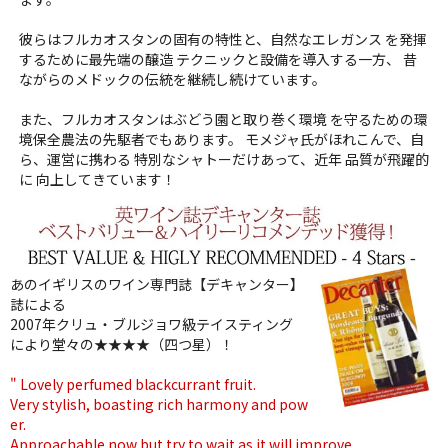
彼らはフルカオスタンの固有の特性と、自然なエレガンス を発揮
するために最先端の醸造 テクニックと設備を導入する一方、 昔
ながらのメドックの伝統を継続し続けています。
また、フルカオスタンはぶどう園と取り巻く環境 を守るための環
境保全農法の先駆者でもあります。 モメジャ氏がほれこんで、自
ら、運営に携わる 特別なシャトーだけあって、近年 品質が飛躍的
に 向上してきています！
あのイギリスのワイン専門誌【デキャンター】
誌による
2007年クリュ・ブルジョワ級テイスティング
により堂々の★★★★（四つ星）！
" Lovely perfumed blackcurrant fruit.
Very stylish, boasting rich harmony and pow
er.
Approachable now but try to wait as it will improve.