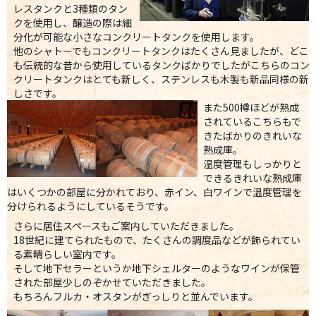
レスタンクと3種類のタン
クを使用し、醸造の際は細
分化が可能な小さなコンクリートタンクを使用します。
他のシャトーでもコンクリートタンクはたくさん見ましたが、どこ
も伝統的な昔から使用しているタンクばかりでしたがこちらのコン
クリートタンクはとても新しく、ステンレスも木製も新品同様の新
しさです。
また500樽ほどが熟成
されているこちらもで
きたばかりのきれいな
熟成庫。
温度管理もしっかりと
できるきれいな熟成庫
はいくつかの部屋に分かれており、赤イン、白ワインで温度管理を
分けられるようにしているそうです。
さらに居住スペースもご案内していただきました。
18世紀に建てられたもので、たくさんの調度品などが飾られてい
る素晴らしい室内です。
そして地下セラーというか地下シェルターのようなワインが保管
された部屋少しのぞかせていただきました。
もちろんフルカ・オスタンがぎっしりと並んでいます。