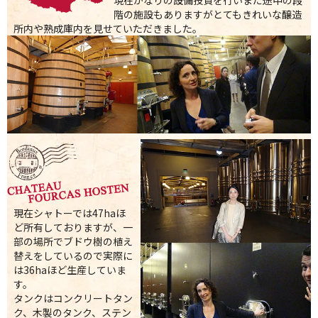
現在かなりの設備投資を行いまだ途中の段
階の施設もありますがとてもきれいな醸造
所内や熟成庫内を見せていただきました。
現在シャトーでは47haほ
ど所有しておりますが、一
部の場所でブドウ樹の植え
替えをしているので実際に
は36haほど生産していま
す。
タンクはコンクリートタン
ク、木製のタンク、ステン