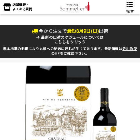
店舗情報・
よくある質問
探す
今から注文で
最短
8
月
9
日(
日
)
出荷
最新の出荷スケジュールについては
こちらをクリック
熊本地震の影響により九州への配送に遅れが生じております。最新情報は
佐川急便
のHP
をご確認下さい。