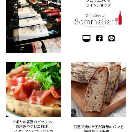
ソムリエがいる
ワインショップ
ナポリの薪窯のピッツァ、
肉料理やジビエ料理。
石窯で焼いた天然酵母のパンを
イタリアンとフレンチの
50種類以上販売。