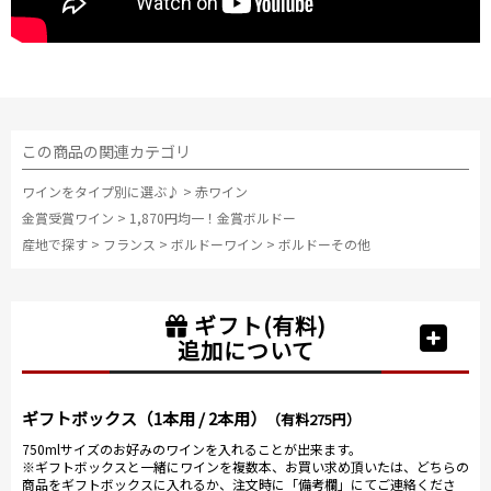
この商品の関連カテゴリ
ワインをタイプ別に選ぶ♪
>
赤ワイン
金賞受賞ワイン
>
1,870円均一！金賞ボルドー
産地で探す
>
フランス
>
ボルドーワイン
>
ボルドーその他
ギフト(有料)
追加について
ギフトボックス（1本用 / 2本用）
（有料275円）
750mlサイズのお好みのワインを入れることが出来ます。
※ギフトボックスと一緒にワインを複数本、お買い求め頂いたは、どちらの
商品をギフトボックスに入れるか、注文時に「備考欄」にてご連絡くださ