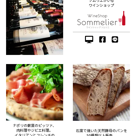
ソムリエがいる
ワインショップ
ナポリの薪窯のピッツァ、
肉料理やジビエ料理。
石窯で焼いた天然酵母のパンを
イタリアンとフレンチの
50種類以上販売。