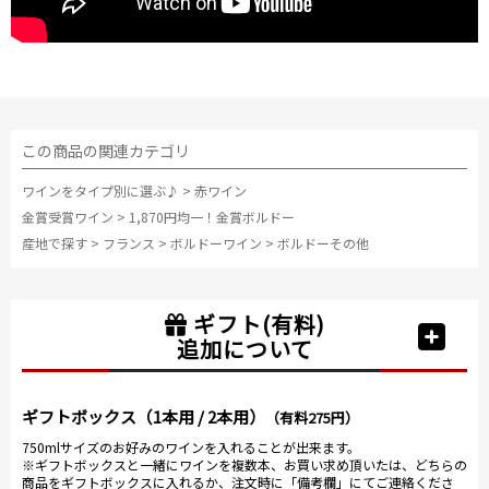
この商品の関連カテゴリ
ワインをタイプ別に選ぶ♪
>
赤ワイン
金賞受賞ワイン
>
1,870円均一！金賞ボルドー
産地で探す
>
フランス
>
ボルドーワイン
>
ボルドーその他
ギフト(有料)
追加について
ギフトボックス（1本用 / 2本用）
（有料275円）
750mlサイズのお好みのワインを入れることが出来ます。
※ギフトボックスと一緒にワインを複数本、お買い求め頂いたは、どちらの
商品をギフトボックスに入れるか、注文時に「備考欄」にてご連絡くださ