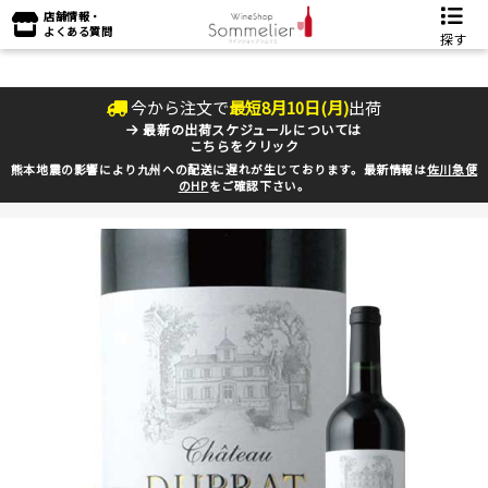
店舗情報・
よくある質問
探す
今から注文で
最短
8
月
10
日(
月
)
出荷
最新の出荷スケジュールについては
こちらをクリック
熊本地震の影響により九州への配送に遅れが生じております。最新情報は
佐川急便
のHP
をご確認下さい。