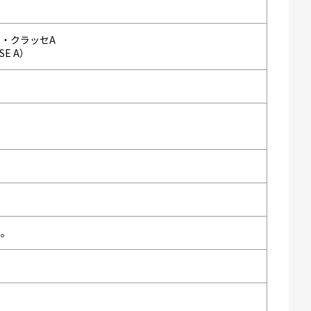
・クラッセA
SSE A）
い。