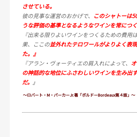
させている。
彼の見事な運営のおかげで、
このシャトーは5
うな評価の基準となるようなワインを常につ
『出来る限りよいワインをつくるための費用
果、ここの
並外れたテロワールがよりよく表
た。』
『アラン・ヴォーティエの肩入れによって、
オ
の神話的な地位にふさわしいワインを生み出
だ。
』
～ロバート・M・パーカーJr.著「ボルドーBordeaux第４版」～