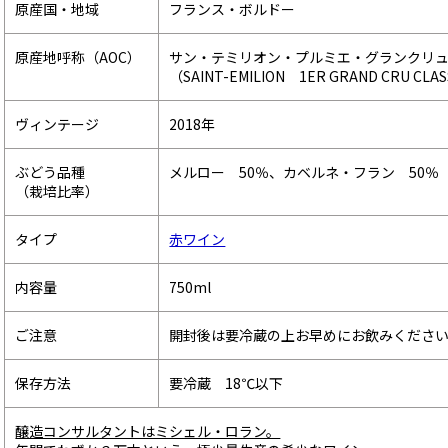
原産国・地域
フランス・ボルドー
原産地呼称（AOC）
サン・テミリオン・プルミエ・グランクリュ
（SAINT-EMILION 1ER GRAND CRU CLA
ヴィンテージ
2018年
ぶどう品種
メルロー 50％、カベルネ・フラン 50％
（栽培比率）
タイプ
赤ワイン
内容量
750ml
ご注意
開封後は要冷蔵の上お早めにお飲みくださ
保存方法
要冷蔵 18℃以下
醸造コンサルタントはミシェル・ロラン。