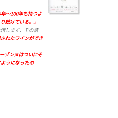
0年～100年も持つよ
くり続けている。
』
は惜しまず、その結
現されたワインができ
ーゾンヌはついにそ
すようになったの