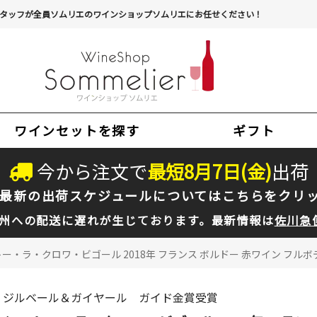
タッフが全員ソムリエのワインショップソムリエにお任せください！
ワインセットを探す
ギフト
今から注文で
最短
8
月
7
日(
金
)
出荷
最新の出荷スケジュールについては
こちらをクリ
州への配送に遅れが生じております。最新情報は
佐川急
ー・ラ・クロワ・ビゴール 2018年 フランス ボルドー 赤ワイン フルボデ
ジルベール＆ガイヤール ガイド金賞受賞