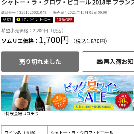
シャトー・ラ・クロワ・ビゴール 2018年 フランス 
商品番号：2101020021049
販売日：2021年 10月 01日 09:00
品切
17 ポイント
進呈
15
%OFF
希望小売価格：2,200円（税込）
1,700円
ソムリエ価格：
（税込1,870円）
売り切れました
再入荷お知
⇒特設会場はコチラ
ワイン名（原語）
シャトー・ラ・クロワ・ビゴール