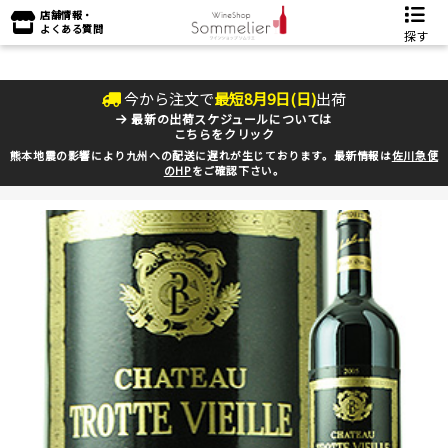
店舗情報・
よくある質問
探す
今から注文で
最短
8
月
9
日(
日
)
出荷
最新の出荷スケジュールについては
こちらをクリック
熊本地震の影響により九州への配送に遅れが生じております。最新情報は
佐川急便
のHP
をご確認下さい。