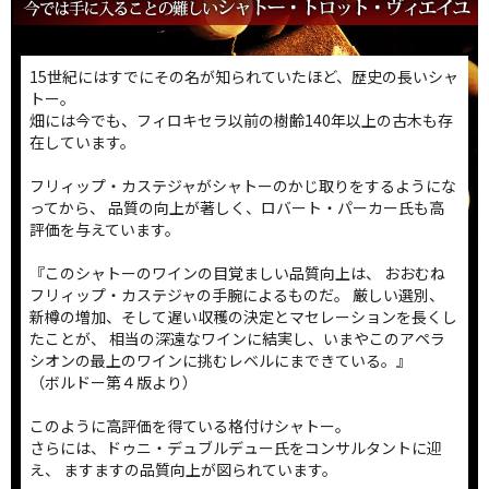
15世紀にはすでにその名が知られていたほど、歴史の長いシャ
トー。
畑には今でも、フィロキセラ以前の樹齢140年以上の古木も存
在しています。
フリィップ・カステジャがシャトーのかじ取りをするようにな
ってから、 品質の向上が著しく、ロバート・パーカー氏も高
評価を与えています。
『このシャトーのワインの目覚ましい品質向上は、 おおむね
フリィップ・カステジャの手腕によるものだ。 厳しい選別、
新樽の増加、そして遅い収穫の決定とマセレーションを長くし
たことが、 相当の深遠なワインに結実し、いまやこのアペラ
シオンの最上のワインに挑むレベルにまできている。』
（ボルドー第４版より）
このように高評価を得ている格付けシャトー。
さらには、ドゥニ・デュブルデュー氏をコンサルタントに迎
え、 ますますの品質向上が図られています。