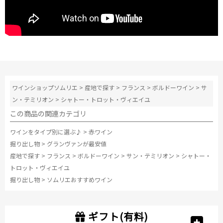
ワインショップソムリエ
>
産地で探す
>
フランス
>
ボルドーワイン
>
サ
ン・テミリオン
>
シャトー・トロット・ヴィエイユ
この商品の関連カテゴリ
ワインをタイプ別に選ぶ♪
>
赤ワイン
掘り出し物
>
グランヴァンが最安値
産地で探す
>
フランス
>
ボルドーワイン
>
サン・テミリオン
>
シャトー・
トロット・ヴィエイユ
掘り出し物
>
ソムリエおすすめワイン
ギフト(有料)