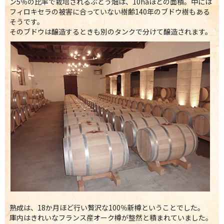
ン5％の比率で栽培されるぶどう畑は、10haほどの面積。中には
フィロキセラの被害に合っていない樹齢140年のブドウ樹もある
そうです。
そのブドウは醸造するときも別のタンクで分けて醸造されます。
熟成は、18か月ほど行い贅沢な100％新樽ということでした。
庫内はきれいなフランス産オーク樽が整然と積まれていました。