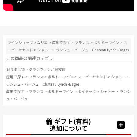
ワインショップソムリエ
>
産地で探す
>
フランス
>
ボルドーワイン
>
ス
ーパーセカンド
>
シャトー・ランシュ・バージュ Chateau Lynch -Bages
この商品の関連カテゴリ
掘り出し物
>
グランヴァンが最安値
産地で探す
>
フランス
>
ボルドーワイン
>
スーパーセカンド
>
シャトー・
ランシュ・バージュ Chateau Lynch -Bages
産地で探す
>
フランス
>
ボルドーワイン
>
ポイヤック
>
シャトー ・ランシ
ュ・バージュ
ギフト(有料)
追加について