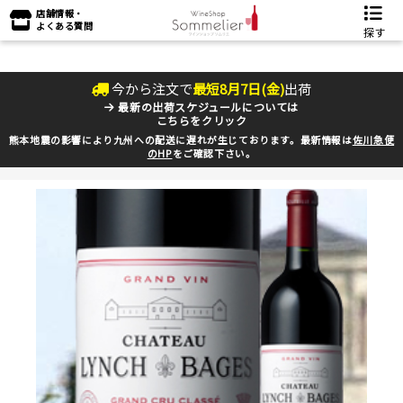
店舗情報・
よくある質問
探す
今から注文で
最短
8
月
7
日(
金
)
出荷
最新の出荷スケジュールについては
こちらをクリック
熊本地震の影響により九州への配送に遅れが生じております。最新情報は
佐川急便
のHP
をご確認下さい。