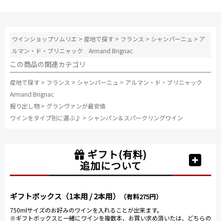
ワインショップソムリエ
>
産地で探す
>
フランス
>
シャンパーニュ
>
ア
ルマン・ド・ブリニャック Armand Brignac
この商品の関連カテゴリ
産地で探す
>
フランス
>
シャンパーニュ
>
アルマン・ド・ブリニャック
Armand Brignac
掘り出し物
>
グランヴァンが最安値
ワインをタイプ別に選ぶ♪
>
シャンパン＆スパークリングワイン
ギフト(有料)
追加について
ギフトボックス（1本用 / 2本用）
（有料275円）
750mlサイズのお好みのワインを入れることが出来ます。
※ギフトボックスと一緒にワインを複数本、お買い求め頂いたは、どちらの