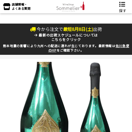
店舗情報・
よくある質問
探す
今から注文で
最短
8
月
8
日(
土
)
出荷
最新の出荷スケジュールについては
こちらをクリック
熊本地震の影響により九州への配送に遅れが生じております。最新情報は
佐川急便
のHP
をご確認下さい。