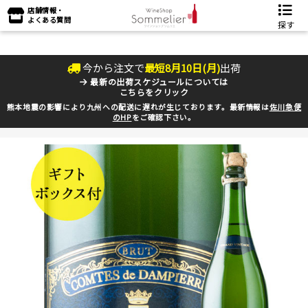
店舗情報・
よくある質問
探す
今から注文で
最短
8
月
10
日(
月
)
出荷
最新の出荷スケジュールについては
こちらをクリック
熊本地震の影響により九州への配送に遅れが生じております。最新情報は
佐川急便
のHP
をご確認下さい。