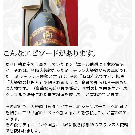
ある日執務室で仕事をしていたダンピエール伯爵に１本の電話
が。それは、当時大統領だったミッテラン大統領からの電話でし
た。 ミッテラン大統領と言えば、その手腕は有名ですが、映画
「大統領の料理人」で語られるように、食通で知られる一面も持
つ人物です。 （豪華な宮廷料理を嫌い、素材の持ち味を生かした
シンプルで洗練された地方料理を愛した、と言われています。）
その電話で、大統領自らダンピエールのシャンパーニュへの思い
を語り、エリゼ宮のリストへ加えることを依頼した、と言われて
います。
その後マティニョンや国会、世界に散らばる45のフランス大使館
でも使われました。