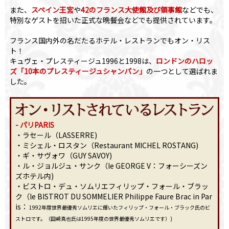
また、
スペイン王宮
や
42のフランス大使館及び領事館
などでも、
特別なゲストを招いた正式な晩餐会などでも提供されています。
フランス国内外の名だたるホテル・レストランでもオン・リス
ト！
キュヴェ・プレスティージュ1996と1998は、
ロンドンのハロッ
ズ「10本のプレスティージュシャンパン」
の一つとして選ばれま
した。
- パリPARIS
・ラセール（LASSERRE)
・ミシェル・ロスタン（Restaurant MICHEL ROSTANG)
・ギ・サヴォワ（GUY SAVOY)
・ル・ジョルジュ・サンク（le GEORGE V：フォーシーズン
ズホテル内)
・ビストロ・デュ・ソムリエフィリップ・フォール・ブラッ
ク（le BISTROT DU SOMMELIER Philippe Faure Brac in Par
is：
1992年度世界最優秀ソムリエに輝いたフィリップ・フォール・ブラック氏のビ
ストロです。（田崎真也氏は1995年度の世界最優秀ソムリエです）)