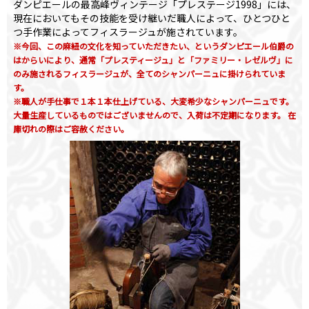
ダンピエールの最高峰ヴィンテージ「プレステージ1998」には、
現在においてもその技能を受け継いだ職人によって、ひとつひと
つ手作業によってフィスラージュが施されています。
※今回、この麻紐の文化を知っていただきたい、というダンピエール伯爵の
はからいにより、通常「プレスティージュ」と「ファミリー・レゼルヴ」に
のみ施されるフィスラージュが、全てのシャンパーニュに掛けられていま
す。
※職人が手仕事で１本１本仕上げている、大変希少なシャンパーニュです。
大量生産しているものではございませんので、入荷は不定期になります。 在
庫切れの際はご容赦ください。