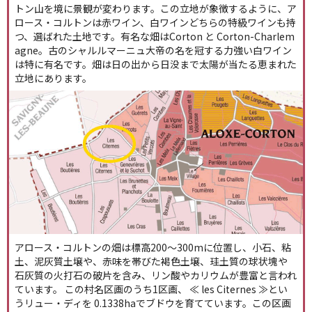
トン山を境に景観が変わります。この立地が象徴するように、ア
ロース・コルトンは赤ワイン、白ワインどちらの特級ワインも持
つ、選ばれた土地です。有名な畑はCorton と Corton-Charlem
agne。古のシャルルマーニュ大帝の名を冠する力強い白ワイン
は特に有名です。畑は日の出から日没まで太陽が当たる恵まれた
立地にあります。
アロース・コルトンの畑は標高200～300mに位置し、小石、粘
土、泥灰質土壌や、赤味を帯びた褐色土壌、珪土質の球状塊や
石灰質の火打石の破片を含み、リン酸やカリウムが豊富と言われ
ています。 この村名区画のうち1区画、 ≪ les Citernes ≫とい
うリュー・ディを 0.1338haでブドウを育てています。この区画