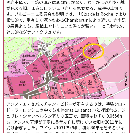
灰岩主体で、土壌の厚さは30cmしかなく、わずかに砂利や石塊
が見える畑。まさにロッシュ（岩）を思わせる、独特の土壌で
す。ブルゴーニュ委員会の説明では、「Clos de la Roche はより
個性的で、重々しく深みのあるChambertinにより近い。赤や黒
の果実よりも、腐植土やトリュフの香りが強い。」と言われる、
魅力的なグラン・クリュです。
アンヌ・エ・セバスチャン・ビドーが所有するのは、特級クロ・
ド・ラ・ロッシュの中でも≪ Monts Luisants ≫と呼ばれる、ジ
ュヴレ・シャンベルタン寄りの区画で、面積はわずか 0.0656h
a。 アンヌの両親が丁寧に長年耕作し続けていた畑を2011年に
受け継ぎました。ブドウは1931年植樹、樹齢80年を超えるヴィ