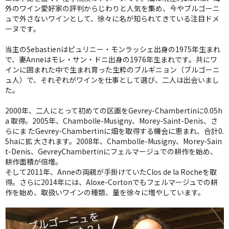
外のワイン愛好家の評判からじわりと人気を集め、今やブルゴーニ
ュで外さないワインとして、徐々に名が知られてきている注目ドメ
ーヌです。
当主のSebastienはピュリニー・モンラッシェ出身の1975年生まれ
で、妻Anneはモレ・サン・ドニ出身の1976年生まれです。共にワ
インに囲まれた中で生まれ育った生粋のブルギニョン（ブルゴーニ
ュ人）で、それぞれがワインを仕事として選び、二人は出会いまし
た。
2000年、二人にとって初めての区画をGevrey-Chambertinに0.05h
a 取得。2005年、Chambolle-Musigny、Morey-Saint-Denis、さ
らにま たGevrey-Chambertinに畑を取得する機会に恵まれ、合計0.
5haに拡 大されます。2008年、Chambolle-Musigny、Morey-Sain
t-Denis、GevreyChambertinにフェルマージュでの耕作を始め、
耕作面積が倍増。
そして2011年、Anneの両親が手掛けていたClos de la Rocheを取
得。さらに2014年には、Aloxe-Cortonでもフェルマージュでの耕
作を始め、取扱いワインの種類、量を徐々に増やしています。