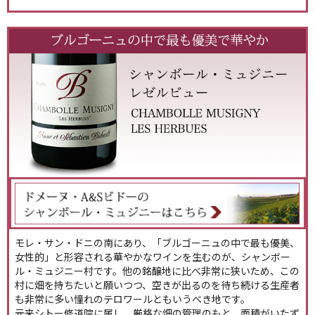
モレ・サン・ドニの南にあり、「ブルゴーニュの中で最も優美、
女性的」と形容される華やかなワインを生むのが、シャンボー
ル・ミュジニー村です。他の銘醸地に比べ非常に狭いため、この
村に畑を持ちたいと願いつつ、空きが出るのを待ち続ける生産者
も非常に多い憧れのテロワールともいうべき地です。
元来シトー修道院に属し、厳格な畑の管理のもと、面積がいたず