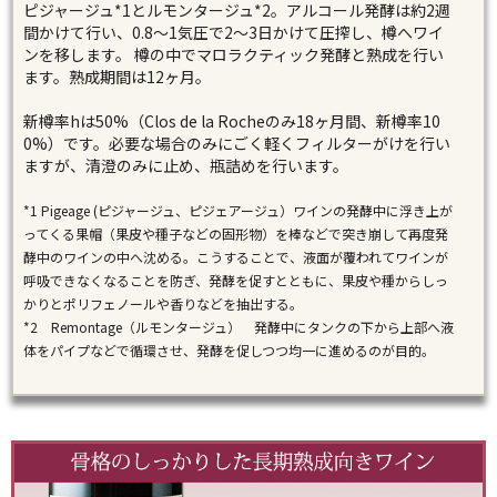
ピジャージュ*1とルモンタージュ*2。アルコール発酵は約2週
間かけて行い、0.8～1気圧で2～3日かけて圧搾し、樽へワイ
ンを移します。 樽の中でマロラクティック発酵と熟成を行い
ます。熟成期間は12ヶ月。
新樽率hは50%（Clos de la Rocheのみ18ヶ月間、新樽率10
0%）です。必要な場合のみにごく軽くフィルターがけを行い
ますが、清澄のみに止め、瓶詰めを行います。
*1 Pigeage (ピジャージュ、ピジェアージュ）ワインの発酵中に浮き上が
ってくる果帽（果皮や種子などの固形物）を棒などで突き崩して再度発
酵中のワインの中へ沈める。こうすることで、液面が覆われてワインが
呼吸できなくなることを防ぎ、発酵を促すとともに、果皮や種からしっ
かりとポリフェノールや香りなどを抽出する。
*2 Remontage（ルモンタージュ） 発酵中にタンクの下から上部へ液
体をパイプなどで循環させ、発酵を促しつつ均一に進めるのが目的。