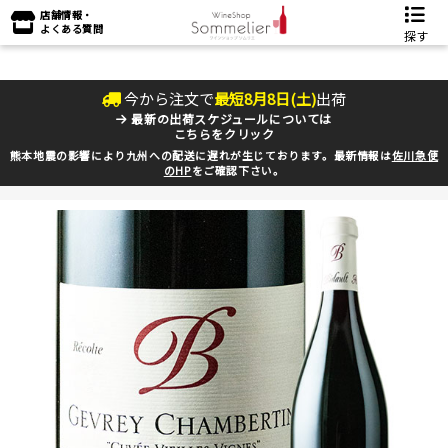
店舗情報・
よくある質問
探す
今から注文で
最短
8
月
8
日(
土
)
出荷
最新の出荷スケジュールについては
こちらをクリック
熊本地震の影響により九州への配送に遅れが生じております。最新情報は
佐川急便
のHP
をご確認下さい。