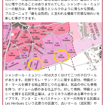
らに増やされることはありませんでした。シャンボール・ミュジ
ニーの魅力は、華やかな香りとシルクのように滑らかな質感。
ブルゴーニュで「最も女性的」と言われる優美で可憐な味わいを
楽しむ事ができます。
シャンボール・ミュジニー村は大きく分けて二つのテロワール
があります。北側でモレ・サン・ドニに接する部分、特級ボン
ヌ・マールを擁する粘土質交じりの土壌は、気品の中にも骨格
を持つ、ボリューム感のある仕上がり。対して南側、特級ミュジ
ニーを擁する石灰質土壌は、よりミネラル感のある華やかなタ
イプです。アンヌ・エ・セバスチャン・ビドーの所有する区画は
Les Herbues という北寄りの区画で、古いマール（泥灰質）や