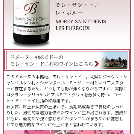
このドメーヌの本拠地、モレ・サン・ドニ。両隣にジュヴレ・シ
ャンベルタン村とシャンボール・ミュジニー村という二大スタ
ーが存在するため、どうしても影が薄くなりがちですが、実際に
はグラン・クリュ5つとプルミエ・クリュを数多く持つ、コー
ト・ド・ニュイ屈指の銘醸地です。
石灰質、粘土石灰質の土壌から、長期熟成向きで骨格のしっか
りした、男性的な魅力を備えたワインが生み出されます。熟成と
ともに、最初やや強く感じられたタンニンがまろやかに変容し
とても魅力的なワインに仕上がると言われています。