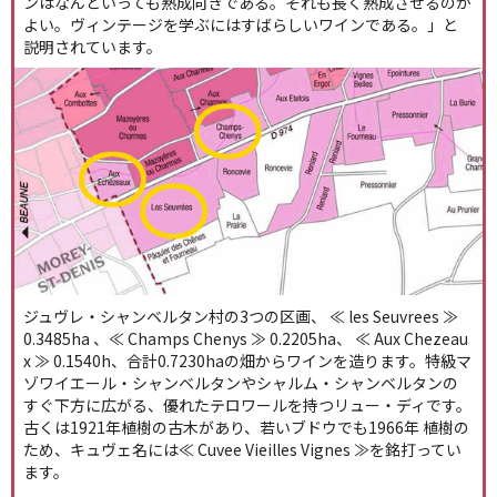
ンはなんといっても熟成向きである。それも長く熟成させるのが
よい。ヴィンテージを学ぶにはすばらしいワインである。」と
説明されています。
ジュヴレ・シャンベルタン村の3つの区画、 ≪ les Seuvrees ≫
0.3485ha 、≪ Champs Chenys ≫ 0.2205ha、 ≪ Aux Chezeau
x ≫ 0.1540h、合計0.7230haの畑からワインを造ります。特級マ
ゾワイエール・シャンベルタンやシャルム・シャンベルタンの
すぐ下方に広がる、優れたテロワールを持つリュー・ディです。
古くは1921年植樹の古木があり、若いブドウでも1966年 植樹の
ため、キュヴェ名には≪ Cuvee Vieilles Vignes ≫を銘打ってい
ます。