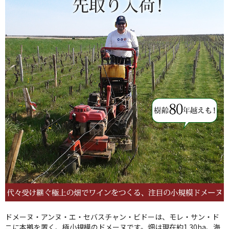
ドメーヌ・アンヌ・エ・セバスチャン・ビドーは、モレ・サン・ド
ニに本拠を置く、極小規模のドメーヌです。畑は現在約1.30ha、海