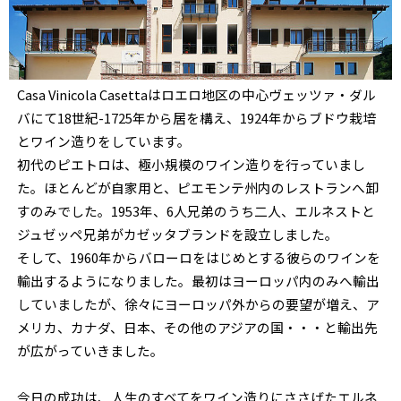
Casa Vinicola Casettaはロエロ地区の中心ヴェッツァ・ダル
バにて18世紀-1725年から居を構え、1924年からブドウ栽培
とワイン造りをしています。
初代のピエトロは、極小規模のワイン造りを行っていまし
た。ほとんどが自家用と、ピエモンテ州内のレストランへ卸
すのみでした。1953年、6人兄弟のうち二人、エルネストと
ジュゼッペ兄弟がカゼッタブランドを設立しました。
そして、1960年からバローロをはじめとする彼らのワインを
輸出するようになりました。最初はヨーロッパ内のみへ輸出
していましたが、徐々にヨーロッパ外からの要望が増え、ア
メリカ、カナダ、日本、その他のアジアの国・・・と輸出先
が広がっていきました。
今日の成功は、人生のすべてをワイン造りにささげたエルネ