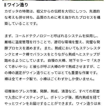
ワイン造り
カゼッタの特徴は、祖父からの伝統を大切にしつつ、先進的
な考えも併せ持ち、品質のために考え抜かれたプロセスを構
築していることです。
まず、コールドテクノロジーと呼ばれるシステムを採用し、
厳格に温度管理を行うことで、適切な環境を整え、完璧な発
酵プロセスを進めます。 また、熟成においてもステンレスタ
ンクとオーク樽でバランスをとりながら熟成へとステップが
踏めるようにしています。 自慢の大樽、地下セラーで「大き
くて赤いやつ」と彼らが呼ぶ大樽の中で熟成させますが、こ
の樽の選定がワイン造りにとってはとても重要な作業です。
樽は全てオーク製で、小樽はごくわずかしか使いません。
収穫後のプレス作業、発酵、熟成、清澄など、すべての局面
で入念にテイスティングし、ボトリング後、瓶内熟成を経て
やっとワインをお届けすることができます。 ワイン造りは本