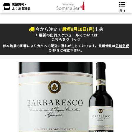
店舗情報・
よくある質問
探す
今から注文で
最短
8
月
10
日(
月
)
出荷
最新の出荷スケジュールについては
こちらをクリック
熊本地震の影響により九州への配送に遅れが生じております。最新情報は
佐川急便
のHP
をご確認下さい。