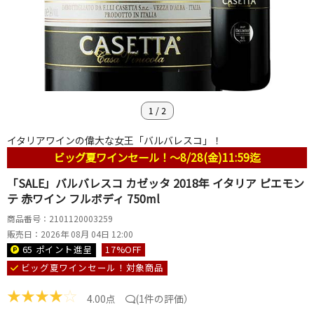
1
/
2
イタリアワインの偉大な女王「バルバレスコ」！
ビッグ夏ワインセール！～8/28(金)11:59迄
「SALE」バルバレスコ カゼッタ 2018年 イタリア ピエモン
テ 赤ワイン フルボディ 750ml
商品番号：2101120003259
販売日：2026年 08月 04日 12:00
65 ポイント
進呈
17
%OFF
ビッグ夏ワインセール！対象商品
★
★
★
★
☆
4.00点
(
1件の評価
）