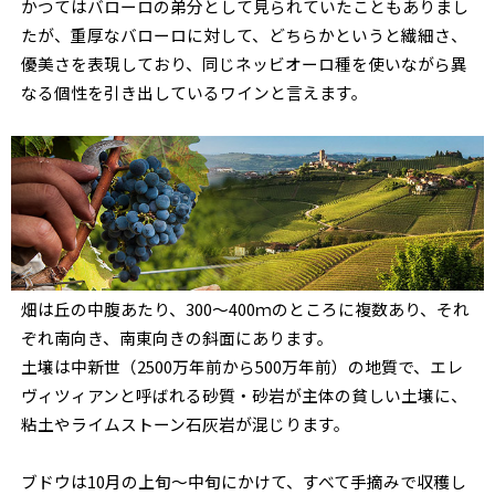
かつてはバローロの弟分として見られていたこともありまし
たが、重厚なバローロに対して、どちらかというと繊細さ、
優美さを表現しており、同じネッビオーロ種を使いながら異
なる個性を引き出しているワインと言えます。
畑は丘の中腹あたり、300～400ｍのところに複数あり、それ
ぞれ南向き、南東向きの斜面にあります。
土壌は中新世（2500万年前から500万年前）の地質で、エレ
ヴィツィアンと呼ばれる砂質・砂岩が主体の貧しい土壌に、
粘土やライムストーン石灰岩が混じります。
ブドウは10月の上旬～中旬にかけて、すべて手摘みで収穫し