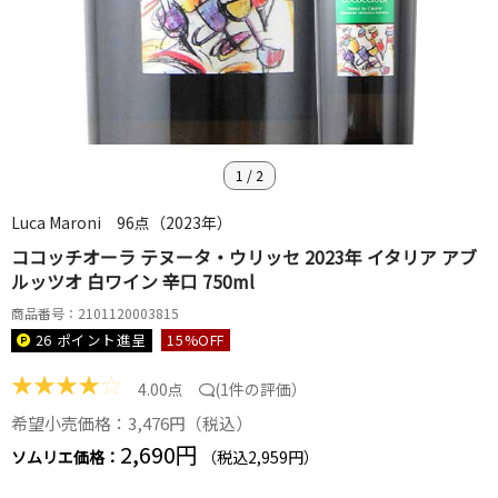
1
/
2
Luca Maroni 96点（2023年）
ココッチオーラ テヌータ・ウリッセ 2023年 イタリア アブ
ルッツオ 白ワイン 辛口 750ml
商品番号：2101120003815
26 ポイント
進呈
15
%OFF
★
★
★
★
☆
4.00点
(
1件の評価
）
希望小売価格：3,476円（税込）
2,690円
ソムリエ価格：
（税込2,959円）