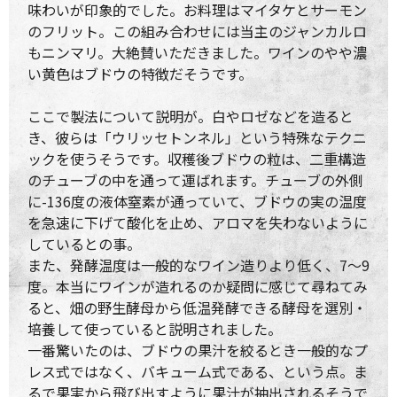
味わいが印象的でした。お料理はマイタケとサーモン
のフリット。この組み合わせには当主のジャンカルロ
もニンマリ。大絶賛いただきました。ワインのやや濃
い黄色はブドウの特徴だそうです。
ここで製法について説明が。白やロゼなどを造ると
き、彼らは「ウリッセトンネル」という特殊なテクニ
ックを使うそうです。収穫後ブドウの粒は、二重構造
のチューブの中を通って運ばれます。チューブの外側
に-136度の液体窒素が通っていて、ブドウの実の温度
を急速に下げて酸化を止め、アロマを失わないように
しているとの事。
また、発酵温度は一般的なワイン造りより低く、7～9
度。本当にワインが造れるのか疑問に感じて尋ねてみ
ると、畑の野生酵母から低温発酵できる酵母を選別・
培養して使っていると説明されました。
一番驚いたのは、ブドウの果汁を絞るとき一般的なプ
レス式ではなく、バキューム式である、という点。ま
るで果実から飛び出すように果汁が抽出されるそうで