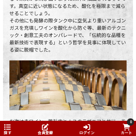
す。真空に近い状態になるため、酸化を極限まで減ら
せることでしょう。
その他にも発酵の際タンク中に空気より重いアルゴン
ガスを充填しワインを酸化から防ぐ等、最新のテクニ
ック・創意工夫のオンパレードで、「伝統的な品種を
最新技術で表現する」という哲学を見事に体現してい
る姿に脱帽でした。
お次は赤ワイン。荒引肉とナスのラザニアと共に、モ
0
ンテプルチャーノ・ダブルッツォ3種をテイスティン
探す
会員登録
ログイン
カート
グ。定番のモンテプルチャーノ2020年、上級クラスの