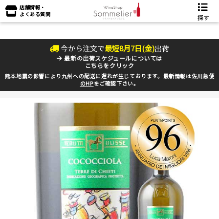
店舗情報・
よくある質問
探す
今から注文で
最短
8
月
7
日(
金
)
出荷
最新の出荷スケジュールについては
こちらをクリック
熊本地震の影響により九州への配送に遅れが生じております。最新情報は
佐川急便
のHP
をご確認下さい。