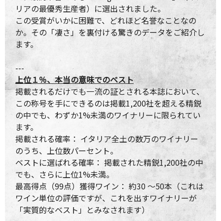
リアの最優秀生産者）に選出されました。
この受賞がいかに困難で、どれほど名誉なことなの
か。その「凄さ」を裏付ける驚きのデータをご紹介し
ます。
---
上位１％、本当の意味でのベスト
掲載されるだけでも一流の証とされる本誌において、
この称号を手にできるのは掲載1,200社を超える精鋭
の中でも、わずか1%未満のワイナリーに限られてい
ます。
掲載される確率： イタリア全土の数万のワイナリー
のうち、上位数パーセント。
ベストに選ばれる確率： 掲載された精鋭1,200社の中
でも、さらに上位1%未満。
最高得点（99点）獲得ワイン： 約30 〜50本（これは
ワイン単位の評価ですが、これを出すワイナリーが
「実質的なベスト」とみなされます）