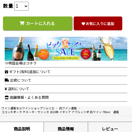
数量
カートに入れる
お気に入りに追加
⇒特設会場はコチラ
ギフト(有料)追加について
出荷について
送料について
店舗情報・よくある質問
ワイン通販ならワインショップソムリエ
>
白ワイン通販
>
ココッチオーラ テヌータ・ウリッセ 2023年 イタリア アブルッツオ 白ワイン 750ml 通販
商品説明
商品情報
レビュー