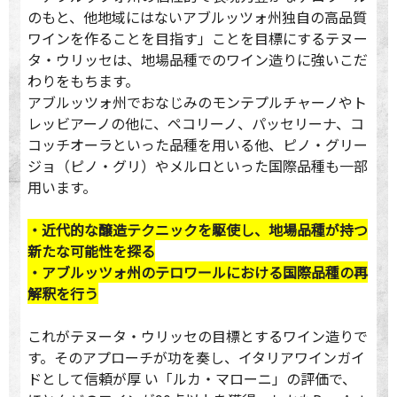
のもと、他地域にはないアブルッツォ州独自の高品質
ワインを作ることを目指す」ことを目標にするテヌー
タ・ウリッセは、地場品種でのワイン造りに強いこだ
わりをもちます。
アブルッツォ州でおなじみのモンテプルチャーノやト
レッビアーノの他に、ペコリーノ、パッセリーナ、コ
コッチオーラといった品種を用いる他、ピノ・グリー
ジョ（ピノ・グリ）やメルロといった国際品種も一部
用います。
・近代的な醸造テクニックを駆使し、地場品種が持つ
新たな可能性を探る
・アブルッツォ州のテロワールにおける国際品種の再
解釈を行う
これがテヌータ・ウリッセの目標とするワイン造りで
す。そのアプローチが功を奏し、イタリアワインガイ
ドとして信頼が厚 い「ルカ・マローニ」の評価で、