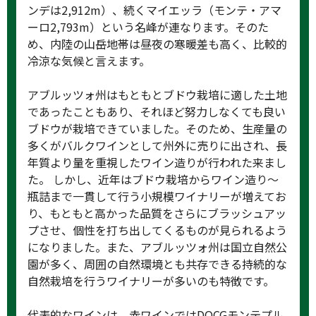
ンデは2,912m）、続くマイエッラ（モンテ・アマ
ーロ2,793m）という名峰が連なります。そのた
め、内陸の山岳地帯は昼夜の寒暖差も高く、比較的
冷涼な気候と言えます。
アブルッツォ州はもともとブドウ栽培に適した土地
であったこともあり、それほど努力しなくても良い
ブドウが栽培できていました。そのため、生産量の
多くがバルクワインとして州外に売りに出され、長
年質より量を重視したワイン造りが行われた来まし
た。 しかし、近年はブドウ栽培からワイン造り～
瓶詰まで一貫して行う小規模ワイナリーが増えてお
り、もともと高かった品質をさらにブラッシュアッ
プさせ、個性を打ち出してくるものが見られるよう
になりました。また、アブルッツォ州は国立自然公
園が多く、周囲の自然環境とも共存できる持続的な
自然栽培を行うワイナリーが多いのも特徴です。
代表的なワインは、赤ワインではDOCGモンテプル