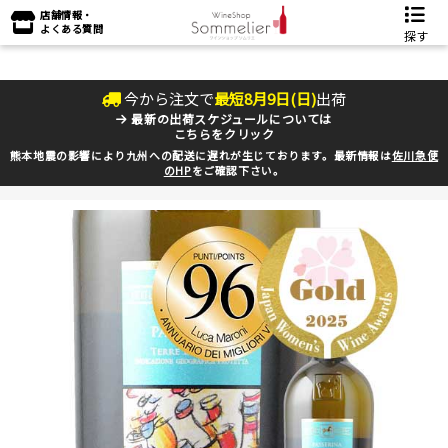
店舗情報・
よくある質問
探す
今から注文で
最短
8
月
9
日(
日
)
出荷
最新の出荷スケジュールについては
こちらをクリック
熊本地震の影響により九州への配送に遅れが生じております。最新情報は
佐川急便
のHP
をご確認下さい。