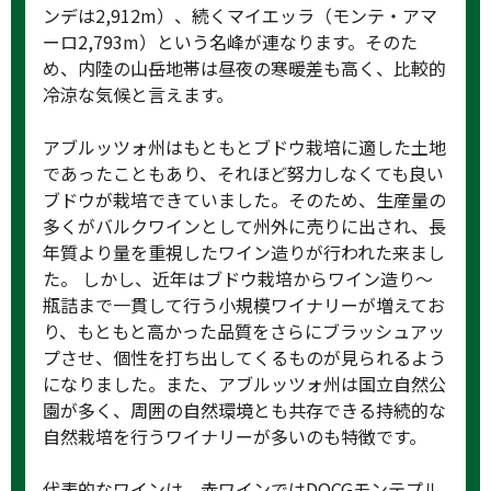
ンデは2,912m）、続くマイエッラ（モンテ・アマ
ーロ2,793m）という名峰が連なります。そのた
め、内陸の山岳地帯は昼夜の寒暖差も高く、比較的
冷涼な気候と言えます。
アブルッツォ州はもともとブドウ栽培に適した土地
であったこともあり、それほど努力しなくても良い
ブドウが栽培できていました。そのため、生産量の
多くがバルクワインとして州外に売りに出され、長
年質より量を重視したワイン造りが行われた来まし
た。 しかし、近年はブドウ栽培からワイン造り～
瓶詰まで一貫して行う小規模ワイナリーが増えてお
り、もともと高かった品質をさらにブラッシュアッ
プさせ、個性を打ち出してくるものが見られるよう
になりました。また、アブルッツォ州は国立自然公
園が多く、周囲の自然環境とも共存できる持続的な
自然栽培を行うワイナリーが多いのも特徴です。
代表的なワインは、赤ワインではDOCGモンテプル