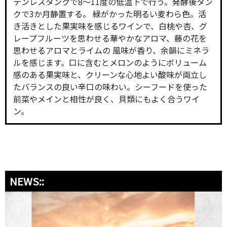
テンレスタンクで8～11度の低温下で行う。発酵後タン
クで3か月静置する。 緑がかった明るい麦わら色。活
き活きとした果実味を感じるワインで、白桃や杏、グ
レープフルーツを思わせる華やかなアロマ、藤の花を
思わせるアロマとライムの 風味が香り、余韻にミネラ
ルを感じます。口に含むとメロンのようにボリューム
感のある果実味と、クリーンな心地よい酸味が両立し
たバランスの良い辛口の味わい。シーフードを使った
前菜やメインと相性が良く、貝類にもよく合うワイ
ン。
NEWS::