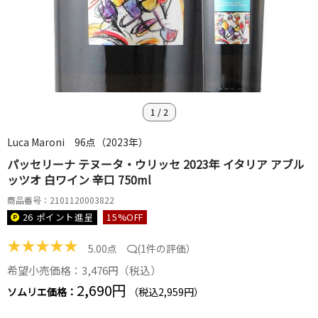
1
/
2
Luca Maroni 96点（2023年）
パッセリーナ テヌータ・ウリッセ 2023年 イタリア アブル
ッツオ 白ワイン 辛口 750ml
商品番号：2101120003822
26 ポイント
進呈
15
%OFF
★
★
★
★
★
5.00点
(
1件の評価
）
希望小売価格：3,476円（税込）
2,690円
ソムリエ価格：
（税込2,959円）