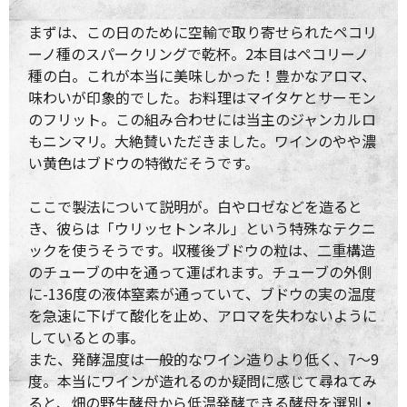
まずは、この日のために空輸で取り寄せられたペコリ
ーノ種のスパークリングで乾杯。2本目はペコリーノ
種の白。これが本当に美味しかった！豊かなアロマ、
味わいが印象的でした。お料理はマイタケとサーモン
のフリット。この組み合わせには当主のジャンカルロ
もニンマリ。大絶賛いただきました。ワインのやや濃
い黄色はブドウの特徴だそうです。
ここで製法について説明が。白やロゼなどを造ると
き、彼らは「ウリッセトンネル」という特殊なテクニ
ックを使うそうです。収穫後ブドウの粒は、二重構造
のチューブの中を通って運ばれます。チューブの外側
に-136度の液体窒素が通っていて、ブドウの実の温度
を急速に下げて酸化を止め、アロマを失わないように
しているとの事。
また、発酵温度は一般的なワイン造りより低く、7～9
度。本当にワインが造れるのか疑問に感じて尋ねてみ
ると、畑の野生酵母から低温発酵できる酵母を選別・