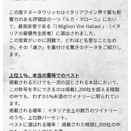
この度テヌータウリッセはイタリアワイン界で最も影
響力のある評価誌の一つ『ルカ・マローニ』におい
て、最高栄誉である「I Migliori Vini Italiani 」（イタ
リアの最優秀生産者）に選出されました。
この受賞がいかに困難で、どれほど名誉なことなの
か。その「凄さ」を裏付ける驚きのデータをご紹介し
ます。
---
上位１％、本当の意味でのベスト
掲載されるだけでも一流の証とされる本誌において、
この称号を手にできるのは掲載1,200社を超える精鋭
の中でも、わずか1%未満のワイナリーに限られてい
ます。
掲載される確率： イタリア全土の数万のワイナリー
のうち、上位数パーセント。
ベストに選ばれる確率： 掲載された精鋭1,200社の中