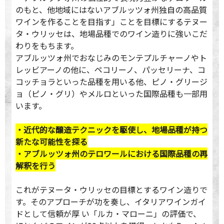
のもと、他地域にはないアブルッツォ州独自の高品質
ワインを作ることを目指す」ことを目標にするテヌー
タ・ウリッセは、地場品種でのワイン造りに強いこだ
わりをもちます。
アブルッツォ州でおなじみのモンテプルチャーノやト
レッビアーノの他に、ペコリーノ、パッセリーナ、コ
コッチョラといった品種を用いる他、ピノ・グリージ
ョ（ピノ・グリ）やメルロといった国際品種も一部用
います。
・近代的な醸造テクニックを駆使し、地場品種が持つ
新たな可能性を探る
・アブルッツォ州のテロワールにおける国際品種の再
解釈を行う
これがテヌータ・ウリッセの目標とするワイン造りで
す。そのアプローチが功を奏し、イタリアワインガイ
ドとして信頼が厚 い「ルカ・マローニ」の評価で、