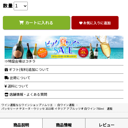
数量
カートに入れる
お気に入りに追加
⇒特設会場はコチラ
ギフト(有料)追加について
出荷について
送料について
店舗情報・よくある質問
ワイン通販ならワインショップソムリエ
>
白ワイン通販
>
パッセリーナ テヌータ・ウリッセ 2023年 イタリア アブルッツオ 白ワイン 750ml 通販
商品説明
商品情報
レビュー