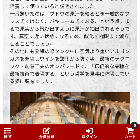
培養して使っていると説明されました。
一番驚いたのは、ブドウの果汁を絞るとき一般的なプ
レス式ではなく、バキューム式である、という点。ま
るで果実から飛び出すように果汁が抽出されるそうで
す。真空に近い状態になるため、酸化を極限まで減ら
せることでしょう。
その他にも発酵の際タンク中に空気より重いアルゴン
ガスを充填しワインを酸化から防ぐ等、最新のテクニ
ック・創意工夫のオンパレードで、「伝統的な品種を
最新技術で表現する」という哲学を見事に体現してい
る姿に脱帽でした。
0
探す
会員登録
ログイン
カート