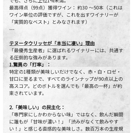
でも、さらに上位1%未満。
最高得点（99点）獲得ワイン： 約30 ～50本（これは
ワイン単位の評価ですが、これを出すワイナリーが
「実質的なベスト」とみなされます）
---
テヌータウリッセが「本当に凄い」理由
「最優秀生産者」に選ばれるワイナリーには、共通す
る圧倒的な強みがあります。
1.驚異の「打率」：
特定の1種類が美味しいだけでなく、赤・白・ロゼ・
甘口に至るまで、すべてのラインナップが90点以上の
高スコア。どのボトルを選んでも「最高の一杯」が約
束されています。
2.「美味しい」の民主化：
「専門家にしかわからない味」ではなく、飲んだ瞬間
に誰もが「甘味が濃い！」「渋みがなくて飲みやす
い！」と感じる直感的な美味しさ。数百万本の生産規